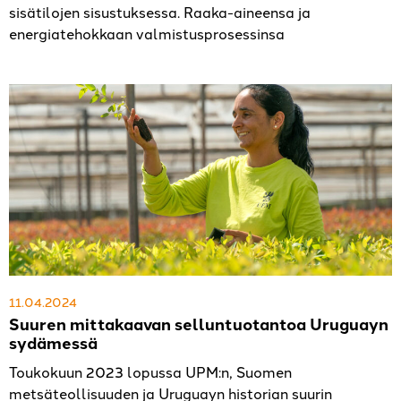
sisätilojen sisustuksessa. Raaka-aineensa ja
energiatehokkaan valmistusprosessinsa
11.04.2024
Suuren mittakaavan selluntuotantoa Uruguayn
sydämessä
Toukokuun 2023 lopussa UPM:n, Suomen
metsäteollisuuden ja Uruguayn historian suurin