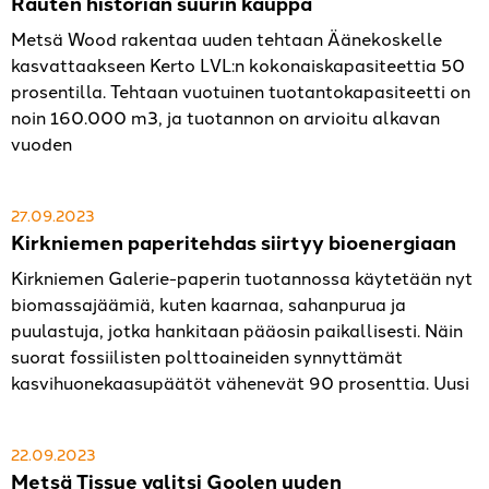
Rauten historian suurin kauppa
Metsä Wood rakentaa uuden tehtaan Äänekoskelle
kasvattaakseen Kerto LVL:n kokonaiskapasiteettia 50
prosentilla. Tehtaan vuotuinen tuotantokapasiteetti on
noin 160.000 m3, ja tuotannon on arvioitu alkavan
vuoden
27.09.2023
Kirkniemen paperitehdas siirtyy bioenergiaan
Kirkniemen Galerie-paperin tuotannossa käytetään nyt
biomassajäämiä, kuten kaarnaa, sahanpurua ja
puulastuja, jotka hankitaan pääosin paikallisesti. Näin
suorat fossiilisten polttoaineiden synnyttämät
kasvihuonekaasupäätöt vähenevät 90 prosenttia. Uusi
22.09.2023
Metsä Tissue valitsi Goolen uuden