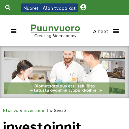
Nuoret
Alan työpaikat
Etusivu
»
investoinnit
»
Sivu 3
investoinnit