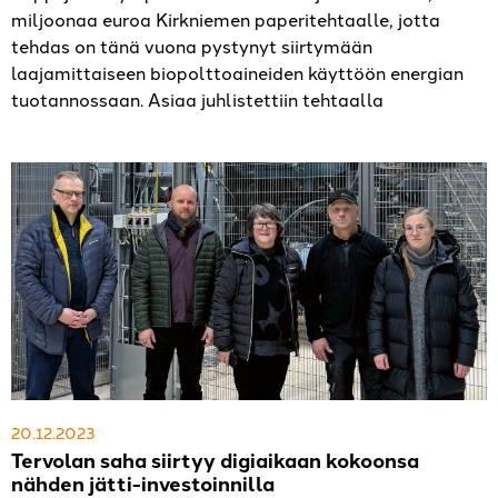
miljoonaa euroa Kirkniemen paperi­tehtaalle, jotta
tehdas on tänä vuona pystynyt siirtymään
laajamittaiseen biopolttoaineiden käyttöön energian
tuotannossaan. Asiaa juhlistettiin tehtaalla
20.12.2023
Tervolan saha siirtyy digiaikaan kokoonsa
nähden jätti-investoinnilla