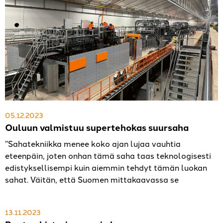
05.12.2023
Ouluun valmistuu supertehokas suursaha
”Sahatekniikka menee koko ajan lujaa vauhtia
eteenpäin, joten onhan tämä saha taas teknologisesti
edistyksellisempi kuin aiemmin tehdyt tämän luokan
sahat. Väitän, että Suomen mittakaavassa se
13.11.2023