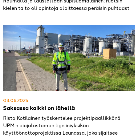
Raumalta ja taustaltaan supisuoma­lainen; ruotsin
kielen taito oli opintoja aloittaessa peräisin puhtaasti
03.06.2025
Saksassa kaikki on lähellä
Risto Kotilainen työskentelee projektipäällikkönä
UPM:n biojalostomon ligniiniyksikön
käyttöönottoprojektissa Leunassa, joka sijaitsee