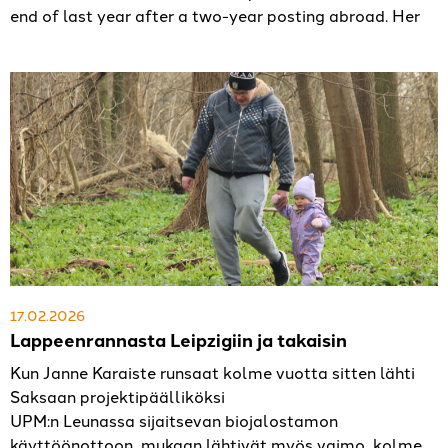
end of last year after a two-year posting abroad. Her
17.02.2026
Lappeenrannasta Leipzigiin ja takaisin
Kun Janne Karaiste runsaat kolme vuotta sitten lähti
Saksaan projektipäälliköksi
UPM:n Leunassa sijaitsevan biojalostamon
käyttöönottoon, mukaan lähtivät myös vaimo, kolme