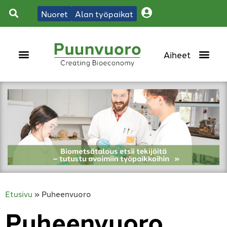
Nuoret
Alan työpaikat
Etusivu
»
Puheenvuoro
Puheenvuoro