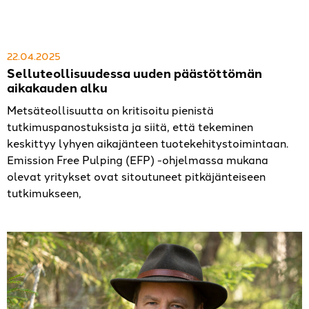
22.04.2025
Selluteollisuudessa uuden päästöttömän
aikakauden alku
Metsäteollisuutta on kritisoitu pienistä
tutkimuspanostuksista ja siitä, että tekeminen
keskittyy lyhyen aikajänteen tuotekehitystoimintaan.
Emission Free Pulping (EFP) -ohjelmassa mukana
olevat yritykset ovat sitoutuneet pitkäjänteiseen
tutkimukseen,