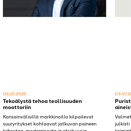
06.10.2025
03.07.
Tekoälystä tehoa teollisuuden
Purist
moottoriin
aineis
Kansainvälisillä markkinoilla kilpailevat
Valmet
suuryritykset kohtaavat jatkuvan paineen
julkist
tehostaa, modernisoida ja etsiä uusia
toimin