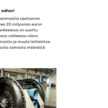
 sahuri
kanmaalla sijaitsevan
es 10 miljoonan euron
ankkeessa on uusittu
essa vaiheessa oleva
aatio ja muuta laitteistoa.
iosta samasta määrästä