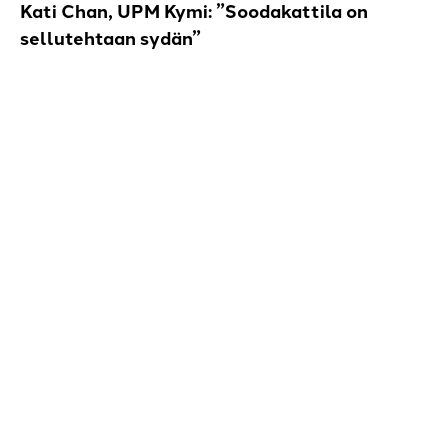
Kati Chan, UPM Kymi: ”Soodakattila on
sellutehtaan sydän”