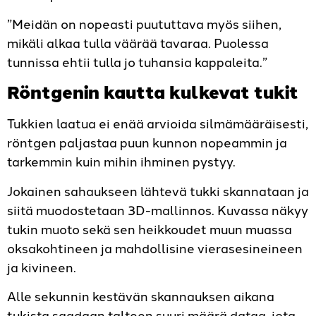
”Meidän on nopeasti puututtava myös siihen,
mikäli alkaa tulla väärää tavaraa. Puolessa
tunnissa ehtii tulla jo tuhansia kappaleita.”
Röntgenin kautta kulkevat tukit
Tukkien laatua ei enää arvioida silmämääräisesti,
röntgen paljastaa puun kunnon nopeammin ja
tarkemmin kuin mihin ihminen pystyy.
Jokainen sahaukseen lähtevä tukki skannataan ja
siitä muodostetaan 3D-mallinnos. Kuvassa näkyy
tukin muoto sekä sen heikkoudet muun muassa
oksakohtineen ja mahdollisine vierasesineineen
ja kivineen.
Alle sekunnin kestävän skannauksen aikana
tukista saadaan talteen suuri määrä dataa, jota