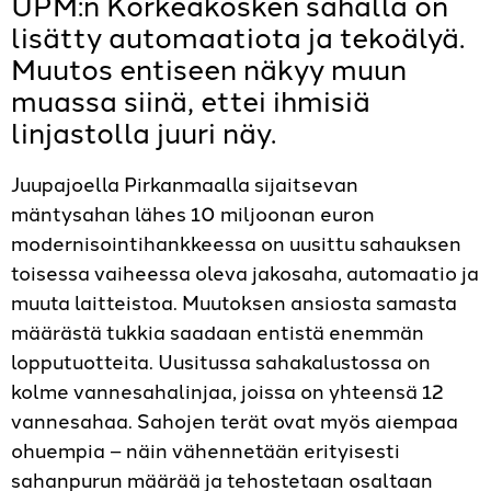
UPM:n Korkeakosken sahalla on
lisätty automaatiota ja tekoälyä.
Muutos entiseen näkyy muun
muassa siinä, ettei ihmisiä
linjastolla juuri näy.
Juupajoella Pirkanmaalla sijaitsevan
mäntysahan lähes 10 miljoonan euron
modernisointihankkeessa on uusittu sahauksen
toisessa vaiheessa oleva jakosaha, automaatio ja
muuta laitteistoa. Muutoksen ansiosta samasta
määrästä tukkia saadaan entistä enemmän
lopputuotteita. Uusitussa sahakalustossa on
kolme vannesahalinjaa, joissa on yhteensä 12
vannesahaa. Sahojen terät ovat myös aiempaa
ohuempia – näin vähennetään erityisesti
sahanpurun määrää ja tehostetaan osaltaan