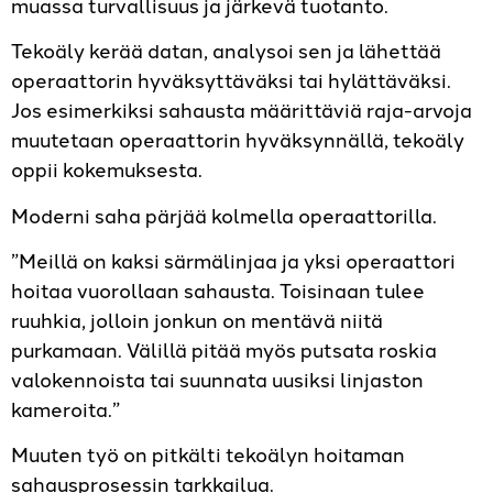
muassa turvallisuus ja järkevä tuotanto.
Tekoäly kerää datan, analysoi sen ja lähettää
operaattorin hyväksyttäväksi tai hylättäväksi.
Jos esimerkiksi sahausta määrittäviä raja-arvoja
muutetaan operaattorin hyväksynnällä, tekoäly
oppii kokemuksesta.
Moderni saha pärjää kolmella operaattorilla.
”Meillä on kaksi särmälinjaa ja yksi operaattori
hoitaa vuorollaan sahausta. Toisinaan tulee
ruuhkia, jolloin jonkun on mentävä niitä
purkamaan. Välillä pitää myös putsata roskia
valokennoista tai suunnata uusiksi linjaston
kameroita.”
Muuten työ on pitkälti tekoälyn hoitaman
sahausprosessin tarkkailua.