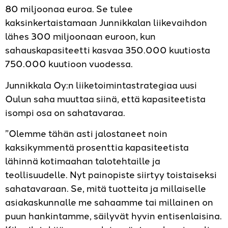
80 miljoonaa euroa. Se tulee
kaksinkertaistamaan Junnikkalan liikevaihdon
lähes 300 miljoonaan euroon, kun
sahauskapasiteetti kasvaa 350.000 kuutiosta
750.000 kuutioon vuodessa.
Junnikkala Oy:n liiketoimintastrategiaa uusi
Oulun saha muuttaa siinä, että kapasiteetista
isompi osa on sahatavaraa.
”Olemme tähän asti jalostaneet noin
kaksikymmentä prosenttia kapasiteetista
lähinnä kotimaahan talotehtaille ja
teollisuudelle. Nyt painopiste siirtyy toistaiseksi
sahatavaraan. Se, mitä tuotteita ja millaiselle
asiakaskunnalle me sahaamme tai millainen on
puun hankintamme, säilyvät hyvin entisenlaisina.