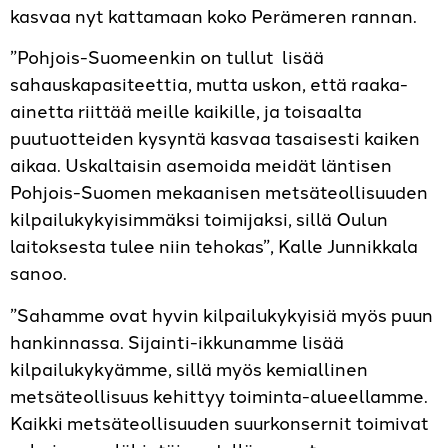
kasvaa nyt kattamaan koko Perämeren rannan.
”Pohjois-Suomeenkin on tullut lisää
sahauskapasiteettia, mutta uskon, että raaka-
ainetta riittää meille kaikille, ja toisaalta
puutuotteiden kysyntä kasvaa tasaisesti kaiken
aikaa. Uskaltaisin asemoida meidät läntisen
Pohjois-Suomen mekaanisen metsä­teollisuuden
kilpailukykyisimmäksi toimijaksi, sillä Oulun
laitoksesta tulee niin tehokas”, Kalle Junnikkala
sanoo.
”Sahamme ovat hyvin kilpailukykyisiä myös puun
hankinnassa. Sijainti-ikkunamme lisää
kilpailukykyämme, sillä myös kemiallinen
metsäteollisuus kehittyy toiminta-alueellamme.
Kaikki metsäteollisuuden suurkonsernit toimivat