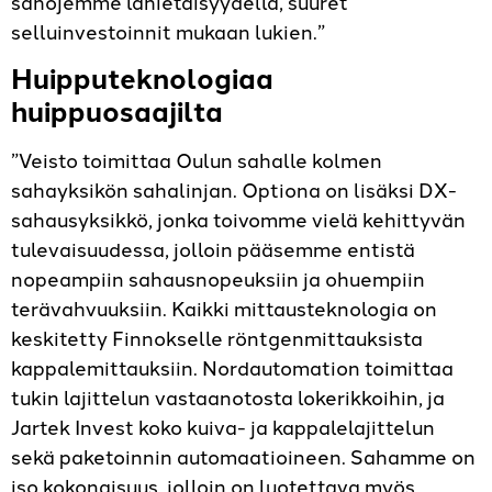
sahojemme lähietäisyydellä, suuret
selluinvestoinnit mukaan lukien.”
Huipputeknologiaa
huippuosaajilta
”Veisto toimittaa Oulun sahalle kolmen
sahayksikön sahalinjan. Optiona on lisäksi DX-
sahausyksikkö, jonka toivomme vielä kehittyvän
tulevaisuudessa, jolloin pääsemme entistä
nopeampiin sahausnopeuksiin ja ohuempiin
terävahvuuksiin. Kaikki mittausteknologia on
keskitetty Finnokselle röntgenmittauksista
kappalemittauksiin. Nordautomation toimittaa
tukin lajittelun vastaanotosta lokerikkoihin, ja
Jartek Invest koko kuiva- ja kappalelajittelun
sekä paketoinnin automaatioineen. Sahamme on
iso kokonaisuus, jolloin on luotettava myös