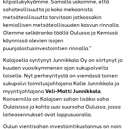
kilpailukykyämme. Samalla uskomme, että
sahateollisuutta ja koko mekaanista
metsäteollisuutta tarvitaan jatkossakin
kemiallisen metsäteollisuuden kasvun rinnalla.
Olemme selkäranka täällä Oulussa ja Kemissä
käynnissä olevien isojen
puunjalostusinvestointien rinnalla.”
Kalajoella syntynyt Junnikkala Oy on siirtynyt jo
kuuden vuosikymmenen ajan sukupolvelta
toiselle. Nyt perheyritystä on viemässä toinen
sukupolvi toimitusjohtajana Kalle Junnikkala ja
myyntijohtajana
Veli-Matti Junnikkala
.
Konsernilla on Kalajoen sahan lisäksi saha
Oulaisissa ja kohta uusi suursaha Oulussa, jossa
laiteasennukset ovat loppusuoralla.
Oulun vientisahan investointikustannus on noin