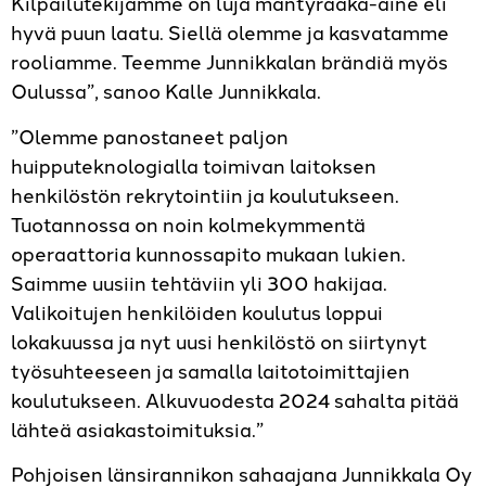
Kilpailutekijämme on luja mäntyraaka-aine eli
hyvä puun laatu. Siellä olemme ja kasvatamme
rooliamme. Teemme Junnikkalan brändiä myös
Oulussa”, sanoo Kalle Junnikkala.
”Olemme panostaneet paljon
huipputeknologialla toimivan laitoksen
henkilöstön rekrytointiin ja koulutukseen.
Tuotannossa on noin kolmekymmentä
operaattoria kunnossapito mukaan lukien.
Saimme uusiin tehtäviin yli 300 hakijaa.
Valikoitujen henkilöiden koulutus loppui
lokakuussa ja nyt uusi henkilöstö on siirtynyt
työsuhteeseen ja samalla laitotoimittajien
koulutukseen. Alkuvuodesta 2024 sahalta pitää
lähteä asiakastoimituksia.”
Pohjoisen länsirannikon sahaajana Junnikkala Oy