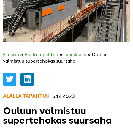
Etusivu
»
Alalla tapahtuu
»
Junnikkala
»
Ouluun
valmistuu supertehokas suursaha
ALALLA TAPAHTUU
,
5.12.2023
Ouluun valmistuu
supertehokas suursaha