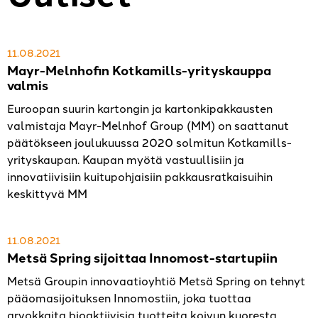
11.08.2021
Mayr-Melnhofin Kotkamills-yrityskauppa
valmis
Euroopan suurin kartongin ja kartonkipakkausten
valmistaja Mayr-Melnhof Group (MM) on saattanut
päätökseen joulukuussa 2020 solmitun Kotkamills-
yrityskaupan. Kaupan myötä vastuullisiin ja
innovatiivisiin kuitupohjaisiin pakkausratkaisuihin
keskittyvä MM
11.08.2021
Metsä Spring sijoittaa Innomost-startupiin
Metsä Groupin innovaatioyhtiö Metsä Spring on tehnyt
pääomasijoituksen Innomostiin, joka tuottaa
arvokkaita bioaktiivisia tuotteita koivun kuoresta.