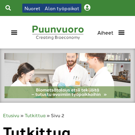
Nuoret
Alan työpaikat
Etusivu
»
Tutkittua
»
Sivu 2
Tutkittua