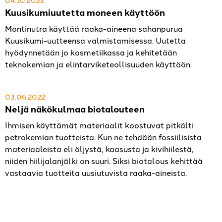
04.10.2022
Kuusikumiuutetta moneen käyttöön
Montinutra käyttää raaka-aineena sahanpurua
Kuusikumi-uutteensa valmistamisessa. Uutetta
hyödynnetään jo kosmetiikassa ja kehitetään
teknokemian ja elintarviketeollisuuden käyttöön.
03.06.2022
Neljä näkökulmaa biotalouteen
Ihmisen käyttämät materiaalit koostuvat pitkälti
petrokemian tuotteista. Kun ne tehdään fossiilisista
materiaaleista eli öljystä, kaasusta ja kivihiilestä,
niiden hiilijalanjälki on suuri. Siksi biotalous kehittää
vastaavia tuotteita uusiutuvista raaka-aineista.