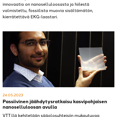
innovaatio on nanoselluloosasta ja hiilestä
valmistettu, fossiilista muovia sisältämätön,
kierrätettävä EKG-laastari.
24.05.2023
Passiivinen jäähdytysratkaisu kasvipohjaisen
nanoselluloosan avulla
VTT:llä kehitetään sääolosuhteisiin mukautuvaa