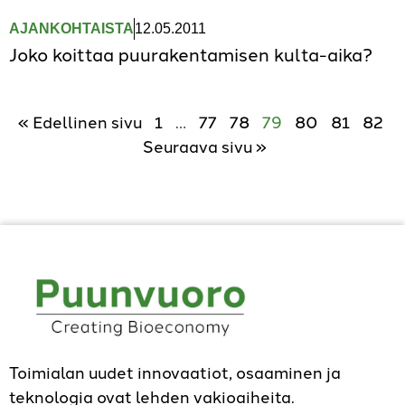
AJANKOHTAISTA
12.05.2011
Joko koittaa puurakentamisen kulta-aika?
« Edellinen sivu
1
…
77
78
79
80
81
82
Seuraava sivu »
Toimialan uudet innovaatiot, osaaminen ja
teknologia ovat lehden vakioaiheita.