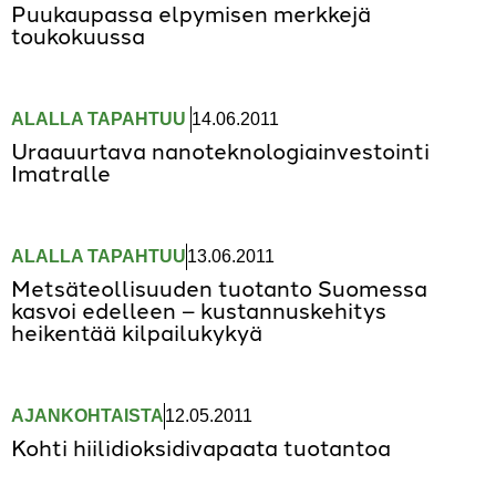
Puukaupassa elpymisen merkkejä
toukokuussa
ALALLA TAPAHTUU
,
14.06.2011
Uraauurtava nanoteknologiainvestointi
Imatralle
ALALLA TAPAHTUU
13.06.2011
Metsäteollisuuden tuotanto Suomessa
kasvoi edelleen – kustannuskehitys
heikentää kilpailukykyä
AJANKOHTAISTA
12.05.2011
Kohti hiilidioksidivapaata tuotantoa