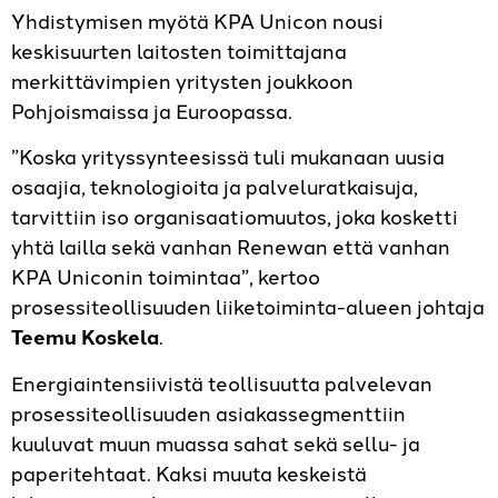
Yhdistymisen myötä KPA Unicon nousi
keskisuurten laitosten toimittajana
merkittävimpien yritysten joukkoon
Pohjoismaissa ja Euroopassa.
”Koska yrityssynteesissä tuli mukanaan uusia
osaajia, teknologioita ja palveluratkaisuja,
tarvittiin iso organisaatiomuutos, joka kosketti
yhtä lailla sekä vanhan Renewan että vanhan
KPA Uniconin toimintaa”, kertoo
prosessiteollisuuden liiketoiminta­-alueen johtaja
Teemu Koskela
.
Energiaintensiivistä teollisuutta palvelevan
prosessiteollisuuden asiakassegmenttiin
kuuluvat muun muassa sahat sekä sellu- ja
paperitehtaat. Kaksi muuta keskeistä