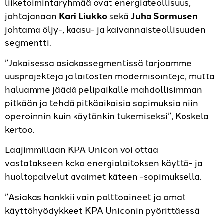
liiketoimintaryhmää ovat energiateollisuus,
johtajanaan
Kari Liukko
sekä
Juha Sormusen
johtama öljy-, kaasu- ja kaivannaisteollisuuden
segmentti.
”Jokaisessa asiakassegmentissä tarjoamme
uusprojekteja ja laitosten modernisointeja, mutta
haluamme jäädä pelipaikalle mahdollisimman
pitkään ja tehdä pitkäaikaisia sopimuksia niin
operoinnin kuin käytönkin tukemiseksi”, Koskela
kertoo.
Laajimmillaan KPA Unicon voi ottaa
vastatakseen koko energialaitoksen käyttö- ja
huoltopalvelut avaimet käteen -sopimuksella.
”Asiakas hankkii vain polttoaineet ja omat
käyttöhyödykkeet KPA Uniconin pyörittäessä