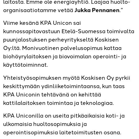
laitosta. Emme ole energiayhtiö. Laajaa huolto-
organisaatiotamme vetää
Jukka Pennanen
.”
Viime kesänä KPA Unicon sai
kunnossapitovastuun Etelä-­Suomessa toimivalta
puunjalostuksen perheyritykseltä Koskisen
Oy:ltä. Monivuotinen palvelusopimus kattaa
biohöyrylaitoksen ja biovoimalan operointi- ja
käyttötoiminnat.
Yhteistyösopimuksen myötä Koskisen Oy pyrkii
keskittymään ydinliiketoimintaansa, kun taas
KPA Uniconin tehtävänä on kehittää
kattilalaitoksen toimintaa ja teknologiaa.
KPA Uniconilla on useita pitkäaikaisia koti- ja
ulkomaisia huoltosopimuksia ja
operointisopimuksia laitetoimitusten osana.