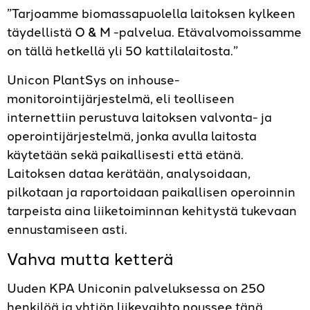
”Tarjoamme biomassapuolella laitoksen kylkeen
täydellistä O & M -palvelua. Etävalvomoissamme
on tällä hetkellä yli 50 kattilalaitosta.”
Unicon PlantSys on inhouse-
monitorointijärjestelmä, eli teolliseen
internettiin perustuva laitoksen valvonta- ja
operointijärjestelmä, jonka avulla laitosta
käytetään sekä paikallisesti että etänä.
Laitoksen dataa kerätään, analysoidaan,
pilkotaan ja raportoidaan paikallisen operoinnin
tarpeista aina liiketoiminnan kehitystä tukevaan
ennustamiseen asti.
Vahva mutta ketterä
Uuden KPA Uniconin palveluksessa on 250
henkilöä ja ­yhtiön liikevaihto noussee tänä