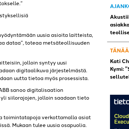
okselle.”
AJANK
styksellisiä
Akustii
asiakk
teollis
yödyntämään uusia asioita laitteista,
vaa dataa”, toteaa metsäteollisuuden
TÄNÄÄ
Kati C
teisiin, jolloin syntyy uusi
Kymi: ”
adaan digitaalikuva järjestelmästä.
sellut
daan uutta tietoa myös prosessista.
 ABB sanoo digitalisaation
i siilorajojen, jolloin saadaan tieto
a toimintatapoja verkottamalla asiat
vissä. Mukaan tulee uusia osapuolia.