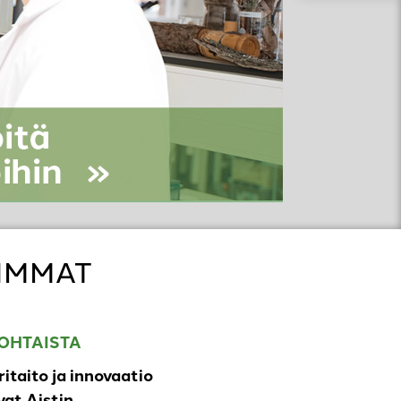
IMMAT
OHTAISTA
ritaito ja innovaatio
at Aistin