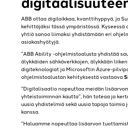
digitaalisuutee
ABB ottaa digiloikkaa, kvanttihyppyä, ja Su
kehittäjäksi tässä ympäristössä. Kyseessä o
yhtiö sanoo liimaksi yhdistämään eri ohjel
asiakashyötyjä.
”ABB Ability -ohjelmistoalusta yhdistää s
älykkäiden sähköverkkojen, älykkään liiken
digiteknologiat ja Microsoftin Azure-pilvip
ohjelmistoalustan kehityksestä vastaava
S
”Digitalisaatio nopeuttaa meidän lisäarvo
yhteistoiminnan kautta”, hän toteaa ja ker
uusia yhdistelmiä sekä uusia tapoja toimia
kanssa.
”Haluamme nopeuttaa lisäarvon tuottamista