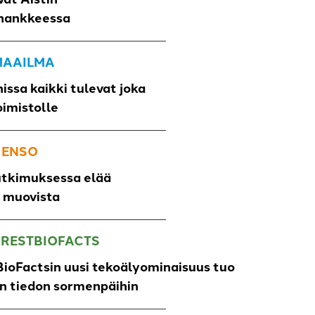
hankkeessa
 MAAILMA
issa kaikki tulevat joka
oimistolle
 ENSO
utkimuksessa elää
o muovista
ORESTBIOFACTS
ioFactsin uusi tekoälyominaisuus tuo
un tiedon sormenpäihin