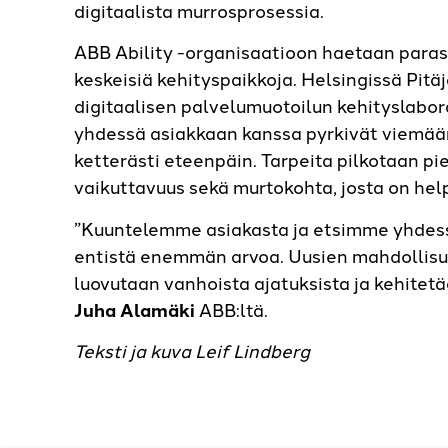
digitaalista murrosprosessia.
ABB Ability -organisaatioon haetaan parast
keskeisiä kehitys­paikkoja. Helsingissä Pi
digitaalisen palvelumuotoilun kehityslabora
yhdessä asiakkaan kanssa pyrkivät viemään
ketterästi eteenpäin. Tarpeita pilkotaan p
vaikuttavuus sekä murtokohta, josta on hel
”Kuuntelemme asiakasta ja etsimme yhdess
entistä enemmän arvoa. Uusien mahdollisu
luovutaan vanhoista ajatuksista ja kehite
Juha Alamäki
ABB:ltä.
Teksti ja kuva Leif Lindberg