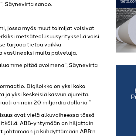
”, Säynevirta sanoo.
, jossa myös muut toimijat voisivat
rkiksi metsäteollisuusyrityksellä voisi
se tarjoaa tietoa vaikka
a vastineeksi muita palveluja.
haluamme pitää avoimena”, Säynevirta
ormaatio. Digiloikka on yksi koko
 ja yksi keskeisiä kasvun ajureita.
ali on noin 20 miljardia dollaria.”
isuus ovat vielä alkuvaiheessa tässä
pitkällä. ABB-yhtymään on hiljattain
et
johtamaan ja kiihdyttämään ABB:n