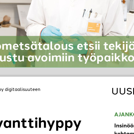
UUS
py digitaalisuuteen
AJANK
vanttihyppy
Insinöö
kohtaav