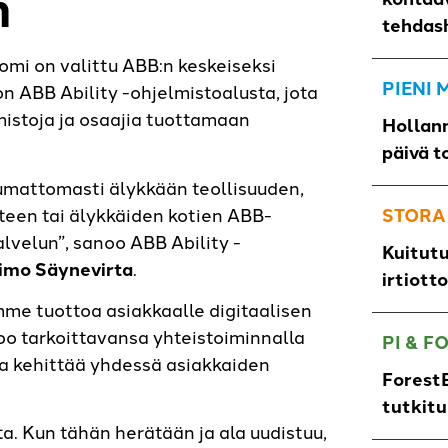
n
tehdas
omi on valittu ABB:n keskeiseksi
PIENI
n ABB Ability -ohjelmistoalusta, jota
mistoja ja osaajia tuottamaan
Hollann
päivä t
aumattomasti älykkään teollisuuden,
teen tai älykkäiden kotien ABB-
STORA
alvelun”, sanoo ABB Ability -
Kuitut
imo Säynevirta
.
irtiott
mme tuottoa asiakkaalle digitaalisen
too tarkoittavansa yhteistoiminnalla
PI & F
 ja kehittää yhdessä asiakkaiden
ForestB
tutkit
. Kun tähän herätään ja ala uudistuu,