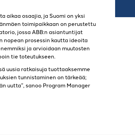
a aikaa osaajia, ja Suomi on yksi
täjänmäen toimipaikkaan on perustettu
torio, jossa ABB:n asiantuntijat
 nopean prosessin kautta ideoita
ienemmiksi ja arvioidaan muutosten
poin tie toteutukseen.
ä uusia ratkaisuja tuottaaksemme
uksien tunnistaminen on tärkeää;
tään uutta”, sanoo Program Manager