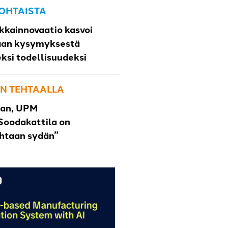
OHTAISTA
kkainnovaatio kasvoi
aan kysymyksestä
eksi todellisuudeksi
N TEHTAALLA
han, UPM
Soodakattila on
ehtaan sydän”