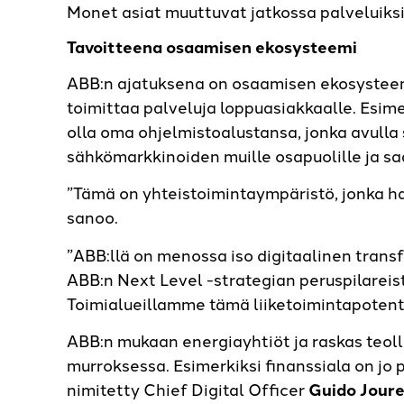
Monet asiat muuttuvat jatkossa palveluiksi
Tavoitteena osaamisen ekosysteemi
ABB:n ajatuksena on osaamisen ekosysteemi
toimittaa palveluja loppuasiakkaalle. Esime
olla oma ohjelmistoalustansa, jonka avulla 
sähkömarkkinoiden muille osapuolille ja sa
”Tämä on yhteistoimintaympäristö, jonka 
sanoo.
”ABB:llä on menossa iso digitaalinen transf
ABB:n Next Level -strategian peruspilareista
Toimialueillamme tämä liiketoimintapotentia
ABB:n mukaan energiayhtiöt ja raskas teoll
murroksessa. Esimerkiksi finanssiala on jo 
nimitetty Chief Digital Officer
Guido Jour