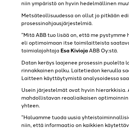
niin ympäristö on hyvin hedelmällinen muut
Metsäteollisuudessa on ollut jo pitkään edi
prosessinohjausjärjestelmiä.
”Mitä ABB tuo lisää on, että me pystymme h
eli optimoimaan itse toimilaitteista saata
toimialajohtaja
Esa ­Kivioja
ABB Oy:stä.
Datan keräys laajenee prosessin puolelta lait
rinnakkainen polku. Laitetiedon keruulla sa
Laitteen käyttäytymistä analysoidessa saa
Usein järjestelmät ovat hyvin hierarkkisia.
mahdollistavan reaaliaikaisen optimoinnin yl
yhteen.
”Haluamme tuoda uusia yhteistoiminnallisi
niin, että informaatio on kaikkien käytettä