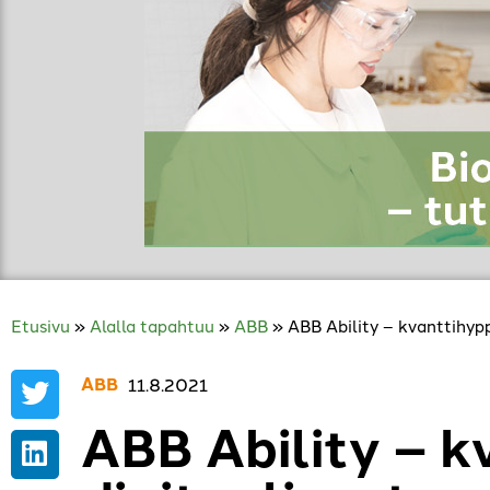
Etusivu
»
Alalla tapahtuu
»
ABB
»
ABB Ability – kvanttihyp
ABB
,
11.8.2021
ABB Ability – k