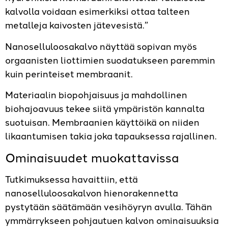
kalvolla voidaan esimerkiksi ottaa talteen
metalleja kaivosten jätevesistä.”
Nanoselluloosakalvo näyttää sopivan myös
orgaanisten liottimien suodatukseen paremmin
kuin perinteiset membraanit.
Materiaalin biopohjaisuus ja mahdollinen
biohajoavuus tekee siitä ympäristön kannalta
suotuisan. Membraanien käyttöikä on niiden
likaantumisen takia joka tapauksessa rajallinen.
Ominaisuudet muokattavissa
Tutkimuksessa havaittiin, että
nanoselluloosakalvon hienorakennetta
pystytään säätämään vesihöyryn avulla. Tähän
ymmärrykseen pohjautuen kalvon ominaisuuksia