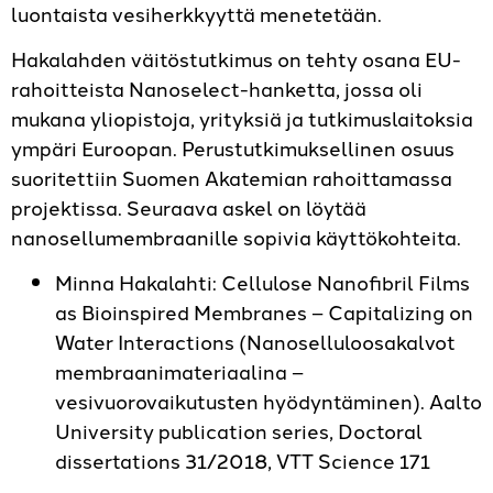
luontaista vesiherkkyyttä menetetään.
Hakalahden väitöstutkimus on tehty osana EU-
rahoitteista Nanoselect-hanketta, jossa oli
mukana yliopistoja, yrityksiä ja tutkimuslaitoksia
ympäri Euroopan. Perustutkimuksellinen osuus
suoritettiin Suomen Akatemian rahoittamassa
projektissa. Seuraava askel on löytää
nanosellumembraanille sopivia käyttökohteita.
Minna Hakalahti: Cellulose Nanofibril Films
as Bioinspired Membranes – Capitalizing on
Water Interactions (Nanoselluloosakalvot
membraanimateriaalina –
vesivuorovaikutusten hyödyntäminen). Aalto
University publication series, Doctoral
dissertations 31/2018, VTT Science 171