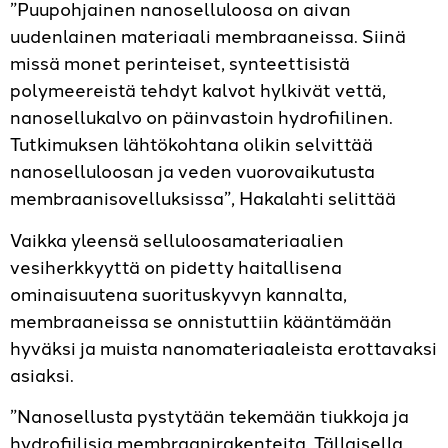
”Puupohjainen nanoselluloosa on aivan
uudenlainen materiaali membraaneissa. Siinä
missä monet perinteiset, synteettisistä
polymeereistä tehdyt kalvot hylkivät vettä,
nanosellukalvo on päinvastoin hydrofiilinen.
Tutkimuksen lähtökohtana olikin selvittää
nanoselluloosan ja veden vuorovaikutusta
membraanisovelluksissa”, Hakalahti selittää
Vaikka yleensä selluloosamateriaalien
vesiherkkyyttä on pidetty haitallisena
ominaisuutena suorituskyvyn kannalta,
membraaneissa se onnistuttiin kääntämään
hyväksi ja muista nanomateriaaleista erottavaksi
asiaksi.
”Nanosellusta pystytään tekemään tiukkoja ja
hydrofiilisia membraanirakenteita. Tällaisella