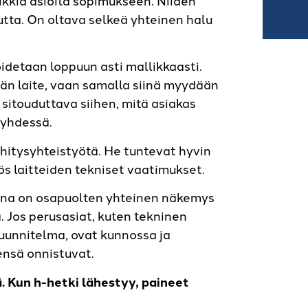
tta. On oltava selkeä yhteinen halu
oidetaan loppuun asti mallikkaasti.
ydään laite, vaan samalla siinä myydään
 sitouduttava siihen, mitä asiakas
 yhdessä.
hitysyhteistyötä. He tuntevat hyvin
ös laitteiden tekniset vaatimukset.
tana on osapuolten yhteinen näkemys
. Jos perusasiat, kuten tekninen
suunnitelma, ovat kunnossa ja
ensä onnistuvat.
. Kun h-hetki lähestyy, paineet