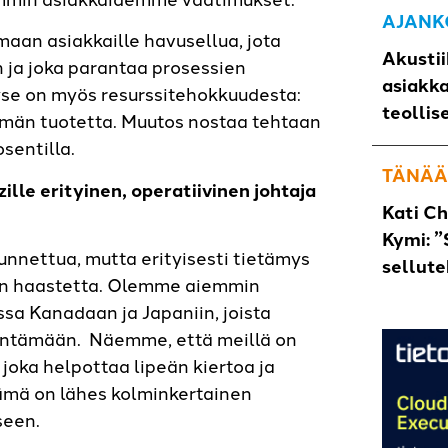
AJANK
an asiakkaille havusellua, jota
Akustii
ja joka parantaa prosessien
asiakk
se on myös resurssitehokkuudesta:
teollis
än tuotetta. Muutos nostaa tehtaan
sentilla.
TÄNÄÄ
ille erityinen, operatiivinen johtaja
Kati C
Kymi: ”
unnettua, mutta erityisesti tietämys
sellut
hen haastetta. Olemme aiemmin
sa Kanadaan ja Japaniin, joista
ntämään. Näemme, että meillä on
, joka helpottaa lipeän kiertoa ja
ämä on lähes kolminkertainen
seen.