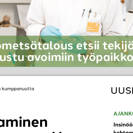
UUS
ää kumppanuutta
AJANK
taminen
Insinöö
kohtaav