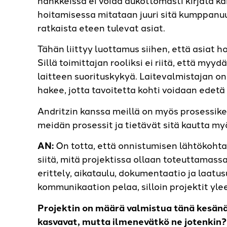
hoitamisessa mitataan juuri sitä kumppanuu
ratkaista eteen tulevat asiat.
Tähän liittyy luottamus siihen, että asiat h
Sillä toimittajan rooliksi ei riitä, että my
laitteen suorituskykyä. Laitevalmistajan on
hakee, jotta tavoitetta kohti voidaan edetä
Andritzin kanssa meillä on myös prosessike
meidän prosessit ja tietävät sitä kautta my
AN:
On totta, että onnistumisen lähtökoh
siitä, mitä projektissa ollaan toteuttamassa
erittely, aikataulu, dokumentaatio ja laatu
kommunikaation pelaa, silloin projektit yle
Projektin on määrä valmistua tänä kesänä
kasvavat, mutta ilmenevätkö ne jotenkin?