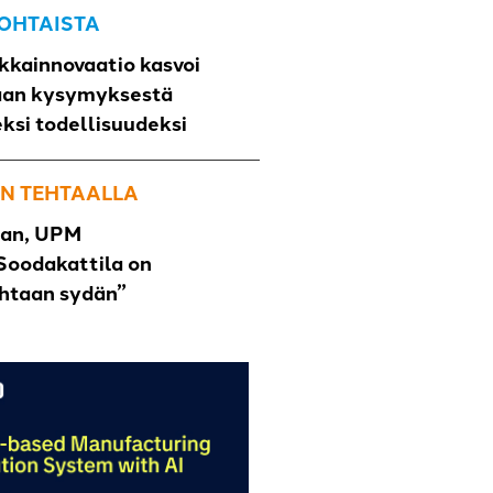
OHTAISTA
kkainnovaatio kasvoi
aan kysymyksestä
eksi todellisuudeksi
N TEHTAALLA
han, UPM
Soodakattila on
ehtaan sydän”