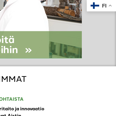
FI
IMMAT
OHTAISTA
ritaito ja innovaatio
at Aistin