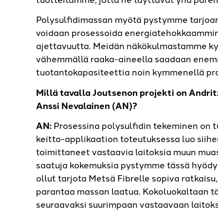
Polysulfidimassan myötä pystymme tarjoama
voidaan prosessoida energiatehokkaammin 
ajettavuutta. Meidän näkökulmastamme ky
vähemmällä raaka-aineella saadaan enemm
tuotantokapasiteettia noin kymmenellä pro
Millä tavalla Joutsenon projekti on Andritz
Anssi Nevalainen (AN)?
AN:
Prosessina polysulfidin tekeminen on t
keitto-applikaation toteutuksessa luo sii
toimittaneet vastaavia laitoksia muun muas
saatuja kokemuksia pystymme tässä hyödy
ollut tarjota Metsä Fibrelle sopiva ratkaisu
parantaa massan laatua. Kokoluokaltaan t
seuraavaksi suurimpaan vastaavaan laitok