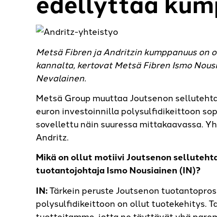
edellyttää ku
Metsä Fibren ja Andritzin kumppanuus on ol
kannalta, kertovat Metsä Fibren Ismo Nousia
Nevalainen.
Metsä Group muuttaa Joutsenon sellutehta
euron investoinnilla polysulfidikeittoon so
sovellettu näin suuressa mittakaavassa. 
Andritz.
Mikä on ollut motiivi Joutsenon selluteh
tuotantojohtaja Ismo Nousiainen (IN)?
IN:
Tärkein peruste Joutsenon tuotantopro
polysulfidikeittoon on ollut tuotekehitys.
tuotteitamme, jotta ne täyttävät yhä par