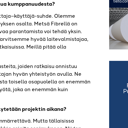
uhua kumppanuudesta?
mittaja–käyttäjä-suhde. Olemme
tyksen osalta. Metsä Fibrellä on
vaa parantamista voi tehdä yksin.
Tarvitsemme hyvää laitevalmistajaa,
kaisuissa. Meillä pitää olla
teita, joiden ratkaisu onnistuu
tajan hyvän yhteistyön avulla. Ne
joista toisella osapuolella on enemmän
työtä, joka on enemmän kuin
lytetään projektin aikana?
mmärrettävä. Mutta tällaisissa
ikkia asioita sopimukseen. Niiden