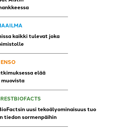
hankkeessa
 MAAILMA
issa kaikki tulevat joka
oimistolle
 ENSO
utkimuksessa elää
o muovista
ORESTBIOFACTS
ioFactsin uusi tekoälyominaisuus tuo
un tiedon sormenpäihin