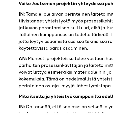
Voiko Joutsenon projektin yhteydessä p
IN:
Tämä ei ole aivan perinteinen laitetoi
tiivistäneet yhteistyötä myös prosessikehi
jatkuvan parantamisen kulttuuri, eikä jatku
Tällainen kumppanuus on todella tärkeää. 
jolta löytyy osaamista uusissa teknisissä rat
käytettävissä paras osaaminen.
AN:
Monesti projekteissa tulee vastaan haas
parhaiten prosessinkäyttäjän ja laitetoimit
voivat liittyä esimerkiksi materiaaleihin, 
kokemuksia. Tämä on hedelmällistä yhteis
perinteinen ostaja–myyjä-lähestymistapa.
Mitä itseltä ja yhteistyökumppanilta edel
IN:
On tärkeää, että sopimus on selkeä ja y
hankkeissa ei voida aukottomasti kirjata ka