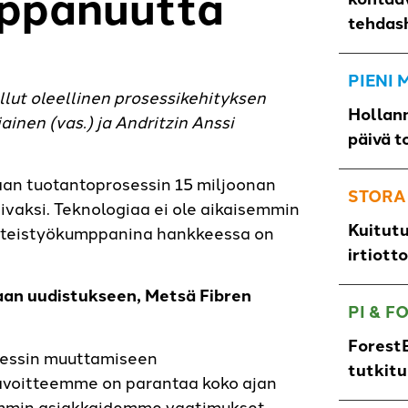
mppanuutta
tehdas
PIENI
lut oleellinen prosessikehityksen
Hollann
inen (vas.) ja Andritzin Anssi
päivä t
an tuotantoprosessin 15 miljoonan
STORA
pivaksi. Teknologiaa ei ole aikaisemmin
Kuitut
Yhteistyökumppanina hankkeessa on
irtiott
taan uudistukseen, Metsä Fibren
PI & F
ForestB
sessin muuttamiseen
tutkit
 Tavoitteemme on parantaa koko ajan
emmin asiakkaidemme vaatimukset.