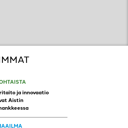
IMMAT
OHTAISTA
ritaito ja innovaatio
at Aistin
hankkeessa
 MAAILMA