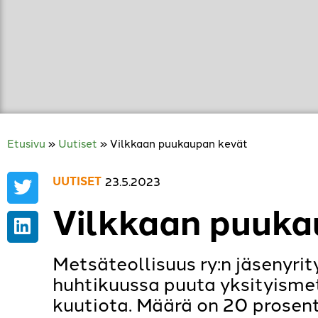
Etusivu
»
Uutiset
»
Vilkkaan puukaupan kevät
UUTISET
23.5.2023
Vilkkaan puuk
Metsäteollisuus ry:n jäsenyri
huhtikuussa puuta yksityismet
kuutiota. Määrä on 20 prosen