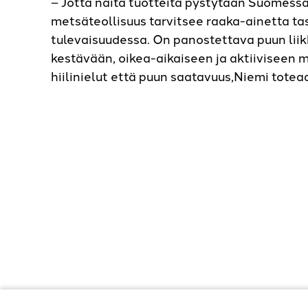
– Jotta näitä tuotteita pystytään Suomess
metsäteollisuus tarvitsee raaka-ainetta ta
tulevaisuudessa. On panostettava puun lii
kestävään, oikea-aikaiseen ja aktiiviseen 
hiilinielut että puun saatavuus,Niemi totea