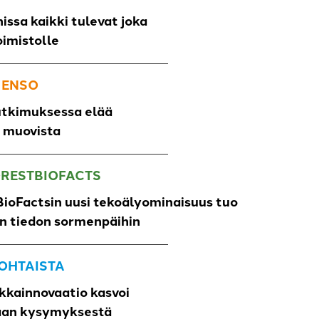
issa kaikki tulevat joka
oimistolle
 ENSO
utkimuksessa elää
o muovista
ORESTBIOFACTS
ioFactsin uusi tekoälyominaisuus tuo
un tiedon sormenpäihin
OHTAISTA
kkainnovaatio kasvoi
aan kysymyksestä