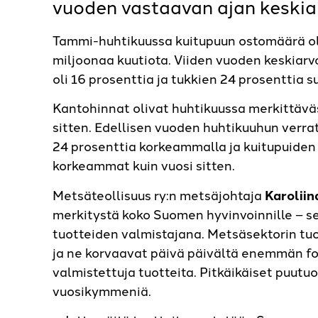
vuoden vastaavan ajan keskia
Tammi-huhtikuussa kuitupuun ostomäärä oli
miljoonaa kuutiota. Viiden vuoden keskiar
oli 16 prosenttia ja tukkien 24 prosenttia s
Kantohinnat olivat huhtikuussa merkittäväs
sitten. Edellisen vuoden huhtikuuhun verra
24 prosenttia korkeammalla ja kuitupuiden
korkeammat kuin vuosi sitten.
Metsäteollisuus ry:n metsäjohtaja
Karolii
merkitystä koko Suomen hyvinvoinnille – se
tuotteiden valmistajana. Metsäsektorin tuo
ja ne korvaavat päivä päivältä enemmän fos
valmistettuja tuotteita. Pitkäikäiset puutu
vuosikymmeniä.