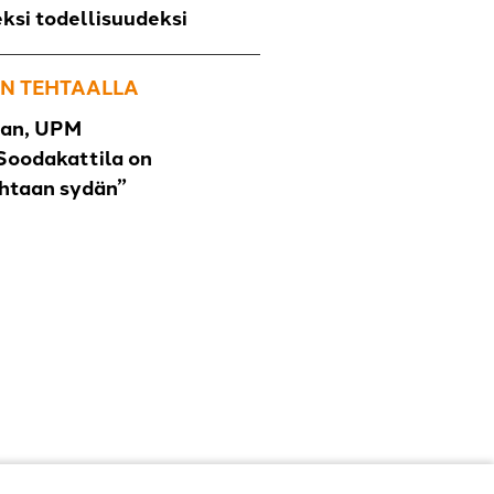
eksi todellisuudeksi
N TEHTAALLA
han, UPM
Soodakattila on
ehtaan sydän”