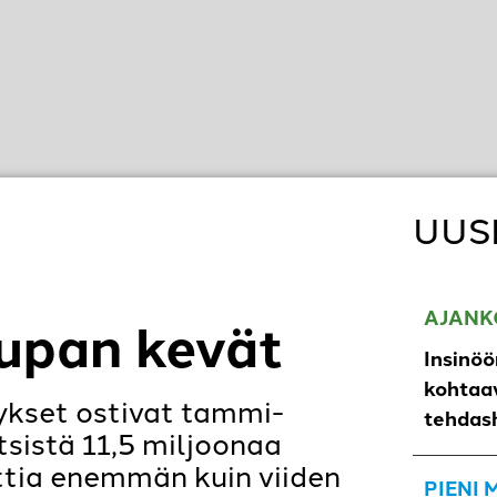
UUS
AJANK
aupan kevät
Insinöö
kohtaav
tykset ostivat tammi-
tehdas
sistä 11,5 miljoonaa
ttia enemmän kuin viiden
PIENI