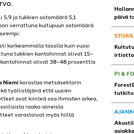
rvo.
Hollann
päivä t
 5,9 ja tukkien ostomäärä 5,1
voon verrattuna kuitupuun ostomäärä
uurempi.
STORA
ti korkeammalla tasolla kuin vuosi
Kuitut
ttuna tukkien kantohinnat olivat 15–
irtiott
 kantohinnat olivat 38–48 prosenttia
PI & F
na Niemi
korostaa metsäsektorin
ForestB
kä työllistäjänä että uusien
tutkit
tteet ovat kiinteä osa ihmisten arkea,
siilisista raaka-aineista
AJANK
otteet varastoivat myös hiiltä
Akustii
asiakk