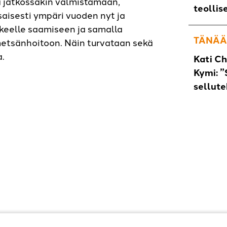
a jatkossakin valmistamaan,
teollis
saisesti ympäri vuoden nyt ja
kkeelle saamiseen ja samalla
TÄNÄÄ
metsänhoitoon. Näin turvataan sekä
a.
Kati C
Kymi: ”
sellut