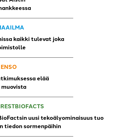
hankkeessa
 MAAILMA
issa kaikki tulevat joka
oimistolle
 ENSO
utkimuksessa elää
o muovista
ORESTBIOFACTS
ioFactsin uusi tekoälyominaisuus tuo
un tiedon sormenpäihin