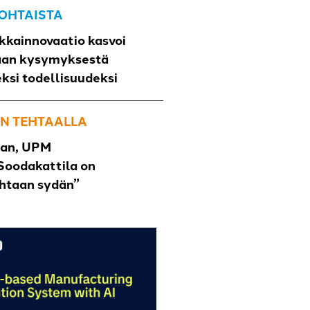
OHTAISTA
kkainnovaatio kasvoi
aan kysymyksestä
eksi todellisuudeksi
N TEHTAALLA
han, UPM
Soodakattila on
ehtaan sydän”