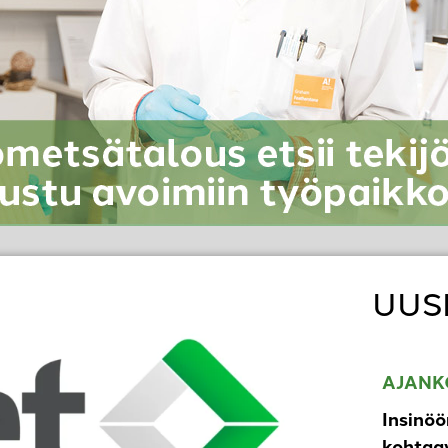
UUS
AJANK
Insinöö
kohtaav