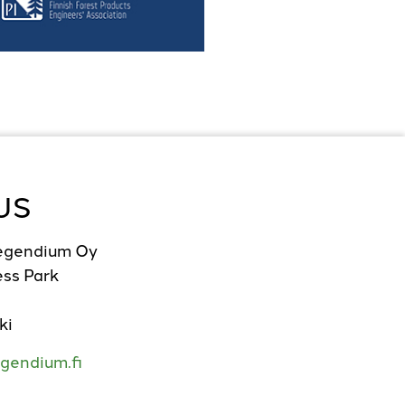
US
Legendium Oy
ss Park
ki
gendium.fi