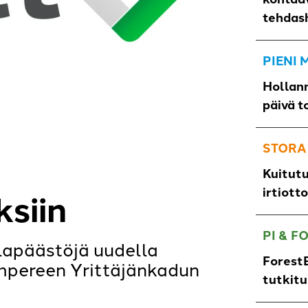
tehdas
PIENI
Hollann
päivä t
STORA
Kuitut
irtiott
siin
PI & F
lapäästöjä uudella
ForestB
ampereen Yrittäjänkadun
tutkit