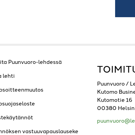
ita Puunvuoro-lehdessä
TOIMIT
a lehti
Puunvuoro / 
 osoitteenmuutos
Kutomo Busine
Kutomotie 16
osuojaseloste
00380 Helsin
stekäytännöt
puunvuoro@le
nnöksen vastuuvapauslauseke