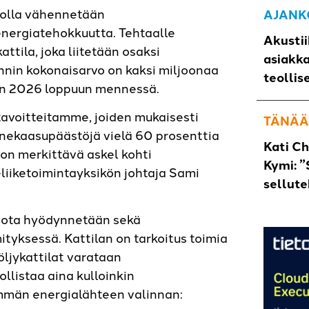
 jolla vähennetään
AJANK
nergiatehokkuutta. Tehtaalle
Akustii
tila, joka liitetään osaksi
asiakk
nin kokonaisarvo on kaksi miljoonaa
teollis
en 2026 loppuun mennessä.
tavoitteitamme, joiden mukaisesti
TÄNÄÄ
kaasupäästöjä vielä 60 prosenttia
Kati C
on merkittävä askel kohti
Kymi: ”
liiketoimintayksikön johtaja Sami
sellut
 jota hyödynnetään sekä
tyksessä. Kattilan on tarkoitus toimia
ljykattilat varataan
llistaa aina kulloinkin
män energialähteen valinnan: