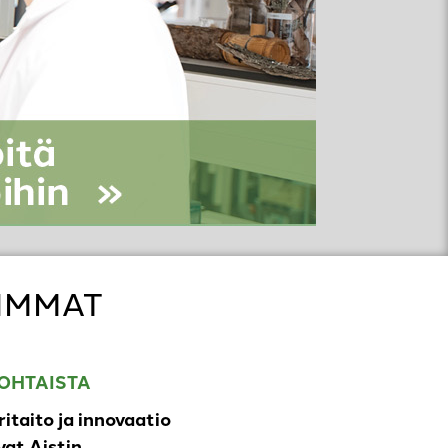
IMMAT
OHTAISTA
ritaito ja innovaatio
at Aistin