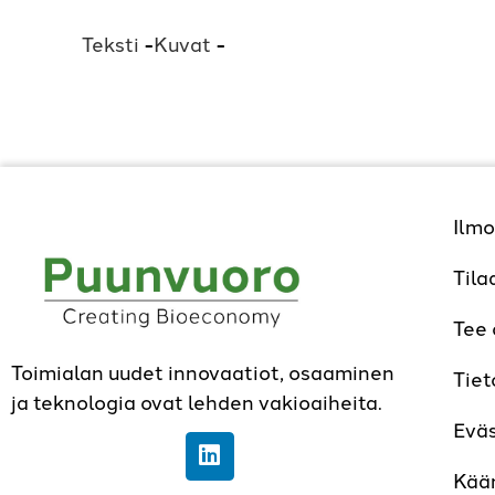
-
-
Ilmo
Tila
Tee
Toimialan uudet innovaatiot, osaaminen
Tiet
ja teknologia ovat lehden vakioaiheita.
Evä
Kää