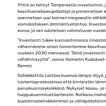
Yhtiö on tehnyt Tampereella investoinnin,
kasvihuonekaasupäästöjä ja parannetaan e
asennetaan uusi kolmen megawatin sähkökat
voimalaitoksen lämmöntuotantoa. Investoin
euroa, ja sen odotetaan valmistuvan vuod
”Investointi tukee kunnianhimoisia ilmasto
vähennämme oman toimintamme kasvihuone
vuoteen 2030 mennessä. Tämä investointi 
vähähiilisyyttä”, sanoo Valmetin Kudokset-
Remmi.
Sähkökattila tuottaa kuumaa lämpö-öljyä,
tuotantoprosesseissa että kiinteistön lämmi
peruskuormayksikkönä. Nykyiset kaasu- ja ö
huippukuormitustilanteisiin. Ratkaisu mahdo
kustannustehokkaimman ja vähäpäästöisim