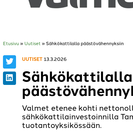
Etusivu
»
Uutiset
»
Sähkökattilalla päästövähennyksiin
UUTISET
13.3.2026
Sähkökattilalla
päästövähennyk
Valmet etenee kohti nettonol
sähkökattilainvestoinnilla T
tuotantoyksikössään.