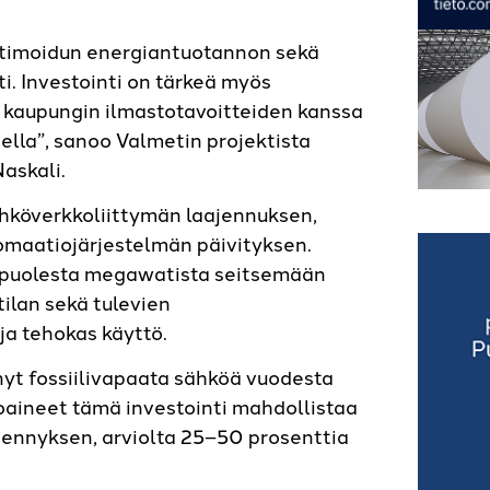
ptimoidun energiantuotannon sekä
. Investointi on tärkeä myös
en kaupungin ilmastotavoitteiden kanssa
lla”, sanoo Valmetin projektista
Naskali.
sähköverkkoliittymän laajennuksen,
omaatiojärjestelmän päivityksen.
 puolesta megawatista seitsemään
ilan sekä tulevien
ja tehokas käyttö.
nyt fossiilivapaata sähköä vuodesta
toaineet tämä investointi mahdollistaa
ennyksen, arviolta 25–50 prosenttia