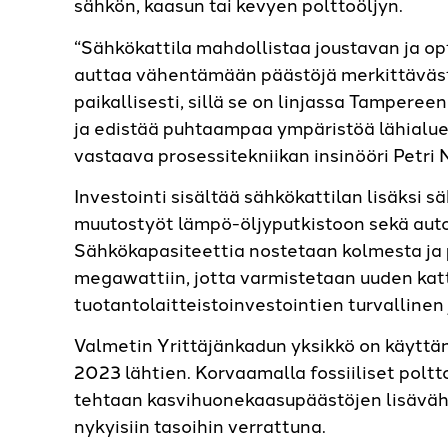
sähkön, kaasun tai kevyen polttoöljyn.
“Sähkökattila mahdollistaa joustavan ja o
auttaa vähentämään päästöjä merkittävästi
paikallisesti, sillä se on linjassa Tampere
ja edistää puhtaampaa ympäristöä lähialuee
vastaava prosessitekniikan insinööri Petri 
Investointi sisältää sähkökattilan lisäksi 
muutostyöt lämpö-öljyputkistoon sekä aut
Sähkökapasiteettia nostetaan kolmesta ja
megawattiin, jotta varmistetaan uuden katt
tuotantolaitteistoinvestointien turvallinen 
Valmetin Yrittäjänkadun yksikkö on käyttä
2023 lähtien. Korvaamalla fossiiliset polt
tehtaan kasvihuonekaasupäästöjen lisäväh
nykyisiin tasoihin verrattuna.