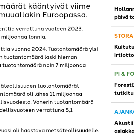
omäärät kääntyivät viime
Hollann
muuallakin Euroopassa.
päivä t
enttia verrattuna vuoteen 2023.
STORA
 miljoonaa tonnia.
Kuitut
ttia vuonna 2024. Tuotantomäärä ylsi
irtiott
un tuotantomäärä laski hieman
ja tuotantomäärä noin 7 miljoonaa
PI & F
ForestB
äteollisuuden tuotantomäärät
tutkit
ntomäärä oli lähes 11 miljoonaa
ellisvuodesta. Vanerin tuotantomäärä
edellisvuoteen verrattuna 5,1
AJANK
Akustii
uosi oli haastava metsäteollisuudelle.
asiakk