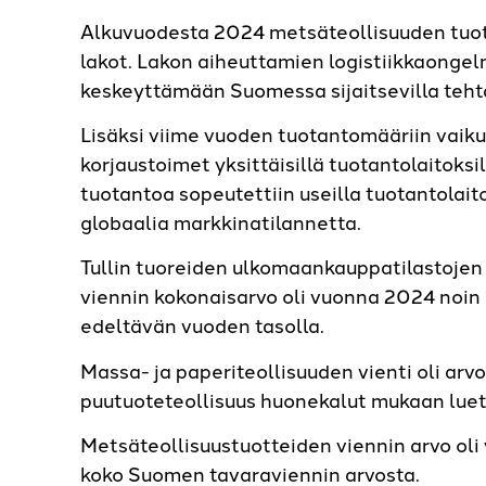
Alkuvuodesta 2024 metsäteollisuuden tuota
lakot. Lakon aiheuttamien logistiikkaongelm
keskeyttämään Suomessa sijaitsevilla tehta
Lisäksi viime vuoden tuotantomääriin vaiku
korjaustoimet yksittäisillä tuotantolaitok
tuotantoa sopeutettiin useilla tuotantolai
globaalia markkinatilannetta.
Tullin tuoreiden ulkomaankauppatilastoje
viennin kokonaisarvo oli vuonna 2024 noin 1
edeltävän vuoden tasolla.
Massa- ja paperiteollisuuden vienti oli arvo
puutuoteteollisuus huonekalut mukaan luett
Metsäteollisuustuotteiden viennin arvo oli
koko Suomen tavaraviennin arvosta.