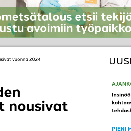
UUS
usivat vuonna 2024
AJANK
den
Insinöö
 nousivat
kohtaav
tehdas
PIENI