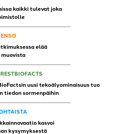
issa kaikki tulevat joka
oimistolle
 ENSO
utkimuksessa elää
o muovista
ORESTBIOFACTS
ioFactsin uusi tekoälyominaisuus tuo
un tiedon sormenpäihin
OHTAISTA
kkainnovaatio kasvoi
aan kysymyksestä