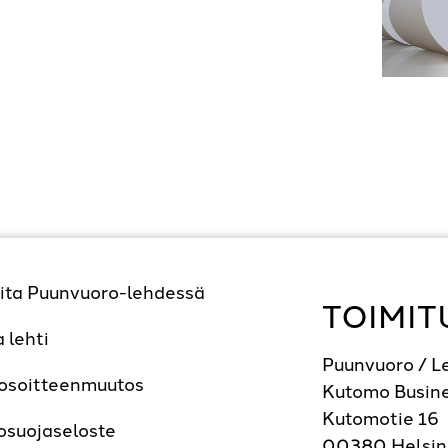
ita Puunvuoro-lehdessä
TOIMIT
a lehti
Puunvuoro / 
 osoitteenmuutos
Kutomo Busine
Kutomotie 16
osuojaseloste
00380 Helsin