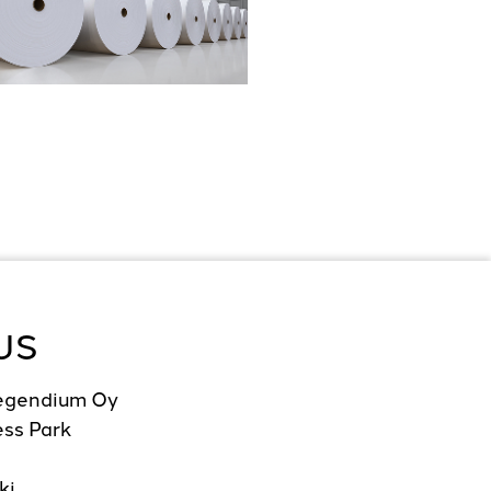
US
Legendium Oy
ss Park
ki