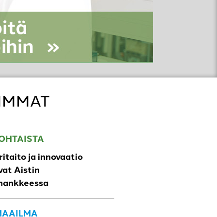
IMMAT
OHTAISTA
ritaito ja innovaatio
at Aistin
hankkeessa
 MAAILMA