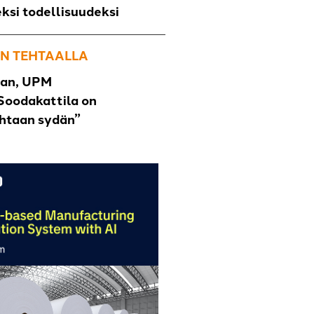
eksi todellisuudeksi
N TEHTAALLA
han, UPM
Soodakattila on
ehtaan sydän”