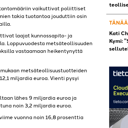
teollis
ntomääriin vaikuttivat poliittiset
ien takia tuotantoa jouduttiin osin
TÄNÄÄ
illa.
Kati C
ttivat laajat kunnossapito- ja
Kymi: ”
silla. Loppuvuodesta metsäteollisuuden
sellut
toksilla vastaamaan heikentynyttä
n mukaan metsäteollisuustuotteiden
2,1 miljardia euroa. Vienti pysyi
ltaan lähes 9 miljardia euroa ja
una noin 3,2 miljardia euroa.
 viime vuonna noin 16,8 prosenttia