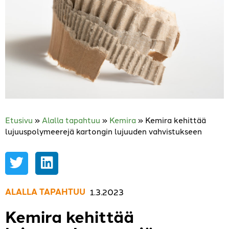
Etusivu
»
Alalla tapahtuu
»
Kemira
»
Kemira kehittää
lujuuspolymeerejä kartongin lujuuden vahvistukseen
ALALLA TAPAHTUU
,
1.3.2023
Kemira kehittää