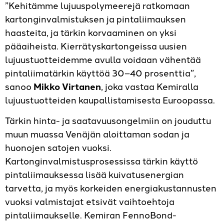
”Kehitämme lujuuspolymeerejä ratkomaan
kartonginvalmistuksen ja pintaliimauksen
haasteita, ja tärkin korvaaminen on yksi
pääaiheista. Kierrätyskartongeissa uusien
lujuustuotteidemme avulla voidaan vähentää
pintaliimatärkin käyttöä 30–40 prosenttia”,
sanoo
Mikko Virtanen
, joka vastaa Kemiralla
lujuustuotteiden kaupallistamisesta Euroopassa.
Tärkin hinta- ja saatavuusongelmiin on jouduttu
muun muassa Venäjän aloittaman sodan ja
huonojen satojen vuoksi.
Kartonginvalmistusprosessissa tärkin käyttö
pintaliimauksessa lisää kuivatusenergian
tarvetta, ja myös korkeiden energiakustannusten
vuoksi valmistajat etsivät vaihtoehtoja
pintaliimaukselle. Kemiran FennoBond-