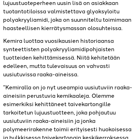
lujuustuoteperheen uusin lisä on asiakkaan
tuotantotiloissa valmistettava glyoksyloitu
polyakryyliamidi, joka on suunniteltu toimimaan
haasteellisen kierrätysmassan olosuhteissa.
Kemira luottaa vuosikausien historiaansa
synteettisten polyakryyliamidipohjaisten
tuotteiden kehittämisessä. Niitä kehitetään
edelleen, mutta tulevaisuus on vahvasti
uusiutuvissa raaka-aineissa.
”Kemiralla on jo nyt useampia uusiutuviin raaka-
aineisiin perustuvia kemikaaleja. Olemme
esimerkiksi kehittäneet taivekartongille
tarkoitetun lujuustuotteen, joka pohjautuu
uusiutuviin raaka-aineisiin ja jonka
polymeerirakenne toimii erityisesti huokoisessa
ja bulkkisessa taivekartongin keskikerroksessa.