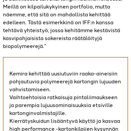
Meillä on kilpailukykyinen portfolio, mutta
näemme, että sitä on mahdollista kehittää
edelleen. Tästä esimerkkinä on IFF:n kanssa
tehtävä yhteistyö, jossa kehitämme kestävistä
kasvipohjaisista sokereista räätälöityjä
biopolymeerejä.”
Kemira kehittää uusiutuviin raaka-aineisiin
pohjautuvia polymeerejä kartongin lujuuden
vahvistamiseen.
Vaihtoehtoisia ratkaisuja pintaliimaukseen
ja parempia lujuusominaisuuksia etsiville
kartonginvalmistajille.
Kierrätyskuidun lisääntyvä käyttö ja kasvaa
high performance -kartonkilajien kysynnän