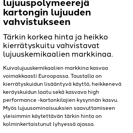
lujuuspolymeerejä
kartongin lujuuden
vahvistukseen
Tärkin korkea hinta ja heikko
kierrätyskuitu vahvistavat
lujuuskemikaalien markkinaa.
Kuivalujuuskemikaalien markkina kasvaa
voimakkaasti Euroopassa. Taustalla on
kierrätyskuidun lisääntyvä käyttö, heikkenevä
keräyskuidun laatu sekä kasvava high
performance -kartonkilajien kysynnän kasvu.
Myös lujuusominaisuuksien saavuttamiseen
yleisimmin käytettävän tärkin hinta on
kolminkertaistunut lyhyessä ajassa.