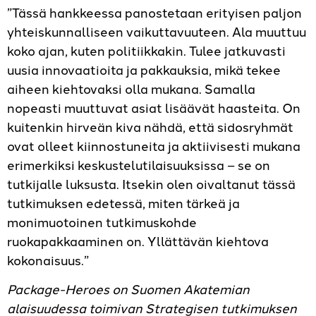
”Tässä hankkeessa panostetaan erityisen paljon
yhteiskunnalliseen vaikuttavuuteen. Ala muuttuu
koko ajan, kuten politiikkakin. Tulee jatkuvasti
uusia innovaatioita ja pakkauksia, mikä tekee
aiheen kiehtovaksi olla mukana. Samalla
nopeasti muuttuvat asiat lisäävät haasteita. On
kuitenkin hirveän kiva nähdä, että sidosryhmät
ovat olleet kiinnostuneita ja aktiivisesti mukana
erimerkiksi keskustelutilaisuuksissa – se on
tutkijalle luksusta. Itsekin olen oivaltanut tässä
tutkimuksen edetessä, miten tärkeä ja
monimuotoinen tutkimuskohde
ruokapakkaaminen on. Yllättävän kiehtova
kokonaisuus.”
Package-Heroes on Suomen Akatemian
alaisuudessa toimivan Strategisen tutkimuksen