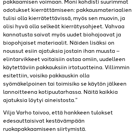
pakkaamisen voimaan. Moni kohdisti suurimmat
odotukset kierrättämiseen: pakkausmateriaalien
tulisi olla kierrätettävissä, myös sen muovin, ja
olisi hyvä olla selkeät kierrätysohjeet. Vahvaa
kannatusta saivat myös uudet biohajoavat ja
biopohjaiset materiaalit. Näiden lisäksi on
noussut esiin ajatuksia jostain ihan muusta –
elintarvikkeet voitaisiin ostaa omiin, uudelleen
käytettäviin pakkauksiin irtotuotteina. Villimmin
esitettiin, voisiko pakkauskin olla
syömäkelpoinen tai toimisiko se käytön jälkeen
lannoitteena kotipuutarhassa. Näitä kaikkia
ajatuksia löytyi aineistosta.”
Vilja Varho toivoo, että hankkeen tulokset
edesauttaisivat kestävämpään
ruokapakkaamiseen siirtymistä.