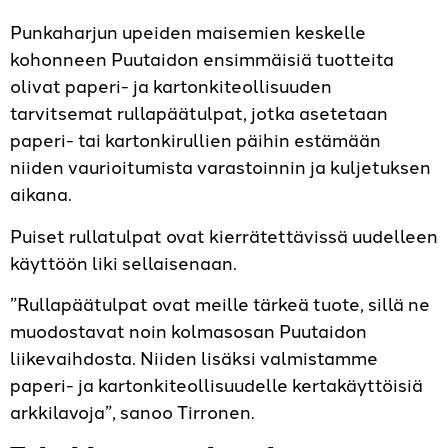
Punkaharjun upeiden maisemien keskelle
kohonneen Puutaidon ensimmäisiä tuotteita
olivat paperi- ja kartonki­teollisuuden
tarvitsemat rullapäätulpat, jotka asetetaan
paperi- tai kartonki­rullien päihin estämään
niiden vaurioi­tumista varastoinnin ja kuljetuksen
aikana.
Puiset rullatulpat ovat kierrätettävissä uudelleen
käyttöön liki sellaisenaan.
”Rullapäätulpat ovat meille tärkeä tuote, sillä ne
muodostavat noin kolmasosan Puutaidon
liikevaihdosta. Niiden lisäksi valmistamme
paperi- ja kartonkiteollisuudelle kertakäyttöisiä
arkkilavoja”, sanoo Tirronen.