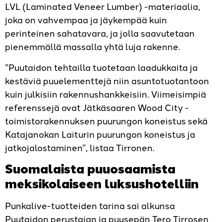
LVL (Laminated Veneer Lumber) -materiaalia,
joka on vahvempaa ja jäykempää kuin
perinteinen sahatavara, ja jolla saavutetaan
pienemmällä massalla yhtä luja rakenne.
”Puutaidon tehtailla tuotetaan laadukkaita ja
kestäviä puuelementtejä niin asuntotuotantoon
kuin julkisiin rakennushankkeisiin. Viimeisimpiä
referenssejä ovat Jätkäsaaren Wood City -
toimistorakennuksen puurungon koneistus sekä
Katajanokan Laiturin puurungon koneistus ja
jatko­jalostaminen”, listaa Tirronen.
Suomalaista puuosaamista
meksikolaiseen luksushotelliin
Punkalive-tuotteiden tarina sai alkunsa
Puutaidon perustajan ja puusepän Tero Tirrosen