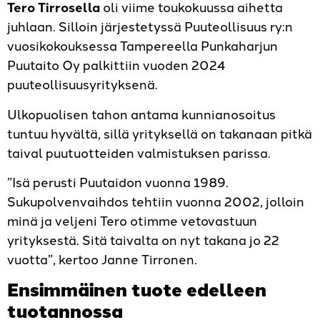
Tero Tirrosella
oli viime toukokuussa aihetta
juhlaan. Silloin järjestetyssä Puuteollisuus ry:n
vuosikokouksessa Tampereella Punkaharjun
Puutaito Oy palkittiin vuoden 2024
puuteollisuusyrityksenä.
Ulkopuolisen tahon antama kunnianosoitus
tuntuu hyvältä, sillä yrityksellä on takanaan pitkä
taival puutuotteiden valmistuksen parissa.
”Isä perusti Puutaidon vuonna 1989.
Sukupolvenvaihdos tehtiin vuonna 2002, jolloin
minä ja veljeni Tero otimme vetovastuun
yrityksestä. Sitä taivalta on nyt takana jo 22
vuotta”, kertoo Janne Tirronen.
Ensimmäinen tuote edelleen
tuotannossa