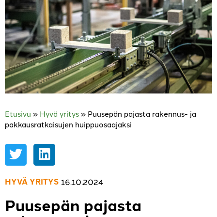
Etusivu
»
Hyvä yritys
»
Puusepän pajasta rakennus- ja
pakkausratkaisujen huippuosaajaksi
HYVÄ YRITYS
16.10.2024
Puusepän pajasta