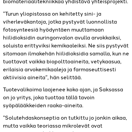
biomateriaalitekniikkaa yhdistävä yhteisprojekti.
”Turun yliopistossa on kehitetty sini- ja
viherleväkantoja, jotka pystyvät luonnollista
fotosynteesiä hyödyntäen muuttamaan
hiilidioksidin auringonvalon avulla arvokkaiksi,
soluista erittyviksi kemikaaleiksi. Ne siis pystyvät
sitomaan ilmakehän hiilidioksidia samalla, kun ne
tuottavat vaikka biopolttoaineita, vetykaasua,
erilaisia arvokemikaaleja ja farmaseuttisesti
aktiivisia aineita”, hän selittää.
Tuotevalikoima laajenee koko ajan, ja Saksassa
on jo yritys, joka tuottaa tällä tavoin
syöpälääkkeiden raaka-aineita.
”Solutehdaskonseptia on tutkittu jo jonkin aikaa,
mutta vaikka teoriassa mikrolevät ovat