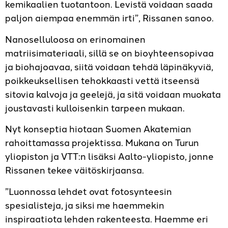
kemikaalien tuotantoon. Levistä voidaan saada
paljon aiempaa enemmän irti”, Rissanen sanoo.
Nanoselluloosa on erinomainen
matriisimateriaali, sillä se on bioyhteensopivaa
ja biohajoavaa, siitä voidaan tehdä läpinäkyviä,
poikkeuksellisen tehokkaasti vettä itseensä
sitovia kalvoja ja geelejä, ja sitä voidaan muokata
joustavasti kulloisenkin tarpeen mukaan.
Nyt konseptia hiotaan Suomen Akatemian
rahoittamassa projektissa. Mukana on Turun
yliopiston ja VTT:n lisäksi Aalto-yliopisto, jonne
Rissanen tekee väitöskirjaansa.
”Luonnossa lehdet ovat fotosynteesin
spesialisteja, ja siksi me haemmekin
inspiraatiota lehden rakenteesta. Haemme eri