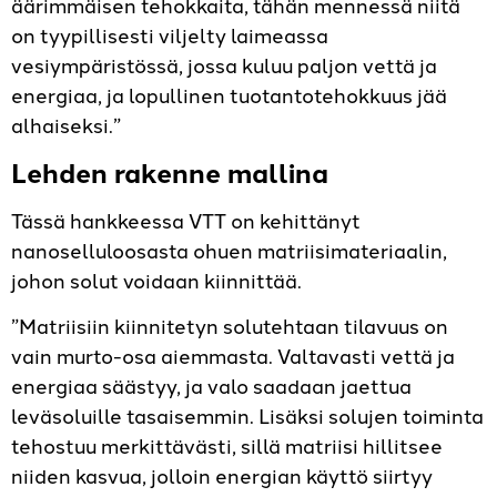
äärimmäisen tehokkaita, tähän mennessä niitä
on tyypillisesti viljelty laimeassa
vesiympäristössä, jossa kuluu paljon vettä ja
energiaa, ja lopullinen tuotantotehokkuus jää
alhaiseksi.”
Lehden rakenne mallina
Tässä hankkeessa VTT on kehittänyt
nanoselluloosasta ohuen matriisimateriaalin,
johon solut voidaan kiinnittää.
”Matriisiin kiinnitetyn solutehtaan tilavuus on
vain murto-osa aiemmasta. Valtavasti vettä ja
energiaa säästyy, ja valo saadaan jaettua
leväsoluille tasaisemmin. Lisäksi solujen toiminta
tehostuu merkittävästi, sillä matriisi hillitsee
niiden kasvua, jolloin energian käyttö siirtyy