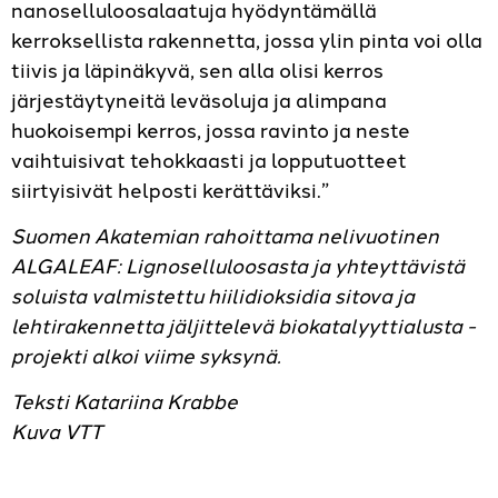
nanoselluloosalaatuja hyödyntämällä
kerroksellista rakennetta, jossa ylin pinta voi olla
tiivis ja läpinäkyvä, sen alla olisi kerros
järjestäytyneitä leväsoluja ja alimpana
huokoisempi kerros, jossa ravinto ja neste
vaihtuisivat tehokkaasti ja lopputuotteet
siirtyisivät helposti kerättäviksi.”
Suomen Akatemian rahoittama nelivuotinen
ALGALEAF: Lignoselluloosasta ja yhteyttävistä
soluista valmistettu hiilidioksidia sitova ja
lehtirakennetta jäljittelevä biokatalyyttialusta -
projekti alkoi viime syksynä.
Teksti Katariina Krabbe
Kuva VTT