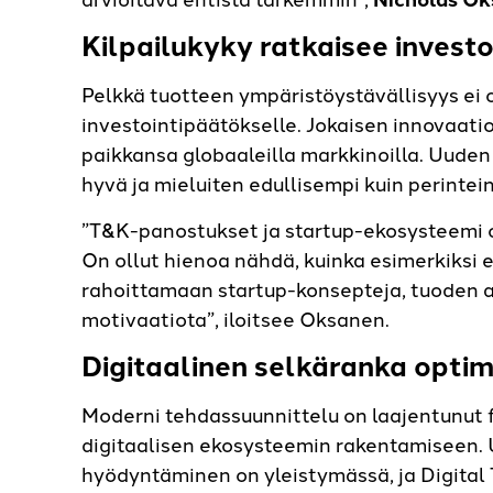
Kilpailukyky ratkaisee investo
Pelkkä tuotteen ympäristöystävällisyys ei o
investointipäätökselle. Jokaisen innovaat
paikkansa globaaleilla markkinoilla. Uuden
hyvä ja mieluiten edullisempi kuin perinte
”T&K-panostukset ja startup-ekosysteemi o
On ollut hienoa nähdä, kuinka esimerkiksi 
rahoittamaan start­up-konsepteja, tuoden a
motivaatiota”, iloitsee Oksanen.
Digitaalinen selkäranka opti
Moderni tehdassuunnittelu on laajentunut f
digitaalisen ekosysteemin rakentamiseen. 
hyödyntäminen on yleistymässä, ja Digital 