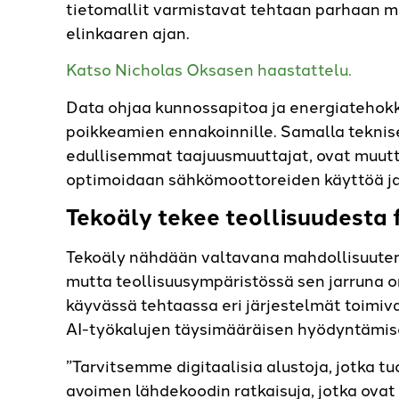
tietomallit varmistavat tehtaan parhaan m
elinkaaren ajan.
Katso Nicholas Oksasen haastattelu.
Data ohjaa kunnossapitoa ja energiatehokku
poikkeamien ennakoinnille. Samalla teknis
edullisemmat taajuusmuuttajat, ovat muuttu
optimoidaan sähkömoottoreiden käyttöä 
Tekoäly tekee teollisuudesta
Tekoäly nähdään valtavana mahdollisuuten
mutta teollisuusympäristössä sen jarruna o
käyvässä tehtaassa eri järjestelmät toimi
AI-työkalujen täysimääräisen hyödyntämis
”Tarvitsemme digitaalisia alustoja, jotka 
avoimen lähdekoodin ratkaisuja, jotka ovat 