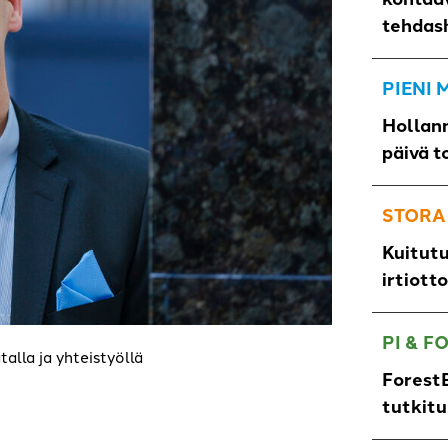
tehdas
PIENI
Hollann
päivä t
STORA
Kuitut
irtiott
PI & F
alla ja yhteistyöllä
ForestB
tutkit