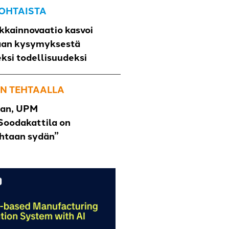
OHTAISTA
kkainnovaatio kasvoi
aan kysymyksestä
eksi todellisuudeksi
N TEHTAALLA
han, UPM
Soodakattila on
ehtaan sydän”