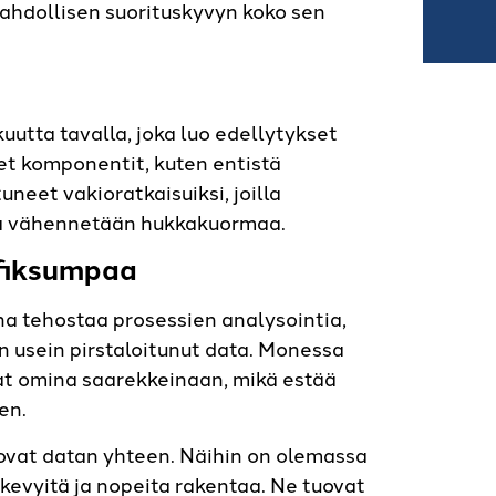
ahdollisen suorituskyvyn koko sen
utta tavalla, joka luo edellytykset
et komponentit, kuten entistä
neet vakioratkaisuiksi, joilla
ja vähennetään hukkakuormaa.
 fiksumpaa
a tehostaa prosessien analysointia,
n usein pirstaloitunut data. Monessa
vat omina saarekkeinaan, mikä estää
en.
tuovat datan yhteen. Näihin on olemassa
kevyitä ja nopeita rakentaa. Ne tuovat