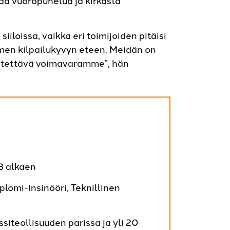
iiloissa, vaikka eri toimijoiden pitäisi
men kilpailukyvyn eteen. Meidän on
istettävä voimavaramme”, hän
3 alkaen
plomi-insinööri, Teknillinen
siteollisuuden parissa ja yli 20