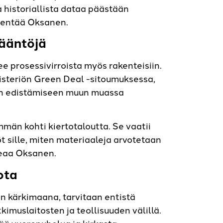
 historiallista dataa päästään
lventää Oksanen.
sääntöjä
e prosessivirroista myös rakenteisiin.
steriön Green Deal -sitoumuksessa,
den edistämiseen muun muassa
än kohti kiertotaloutta. Se vaatii
t sille, miten materiaaleja arvotetaan
oteaa Oksanen.
iota
n kärkimaana, tarvitaan entistä
kimuslaitosten ja teollisuuden välillä.
ää vuoropuhelua ja kirkasta