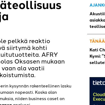
äteollisuus
AJANK
ja
Akustii
asiakk
teollis
le pelkkä reaktio
TÄNÄÄ
vä siirtymä kohti
Kati C
uitutuotteita. AFRY
Kymi: ”
cholas Oksasen mukaan
sellut
 vaan ala vaatii
koistumista.
erin kysynnän rakenteellinen lasku
tumaan nopeasti. Koska alan
uksia, niiden business caset on
ksanen
analysoi.