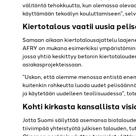
välitöntä tehokkuutta, kun olemassa olevaa
käyttämään tekoälyn kouluttamiseen”, se
Kiertotalous vaatii uusia peli
Samaan aikaan kiertotalousajattelu laajene
AFRY on mukana esimerkiksi ympäristömini
jossa yhtiö keskittyy betonin kiertotalou
asiakasprojekteissaan.
”Uskon, että olemme menossa entistä enemm
kuitenkin rohkeutta luoda uudet pelisäännö
ja käytetään uudelleen teollisuudessa”, t
Kohti kirkasta kansallista vis
Jotta Suomi säilyttää asemansa biotaloude
tiiviimpää yhteistyötä julkisen talouden, tut
Oksanen peräänkuuluttaa toimialat ylittäv