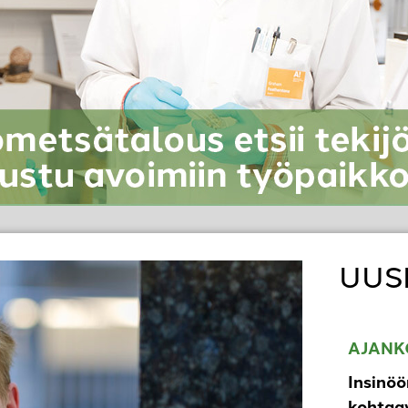
UUS
AJANK
Insinöö
kohtaav