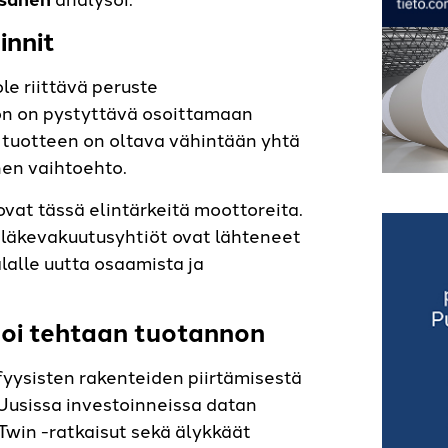
innit
le riittävä peruste
ion on pystyttävä osoittamaan
 tuotteen on oltava vähintään yhtä
inen vaihtoehto.
vat tässä elintärkeitä moottoreita.
eläkevakuutusyhtiöt ovat lähteneet
lalle uutta osaamista ja
moi tehtaan tuotannon
yysisten rakenteiden piirtämisestä
Uusissa investoinneissa datan
Twin -ratkaisut sekä älykkäät