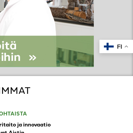
FI
IMMAT
OHTAISTA
ritaito ja innovaatio
at Aistin