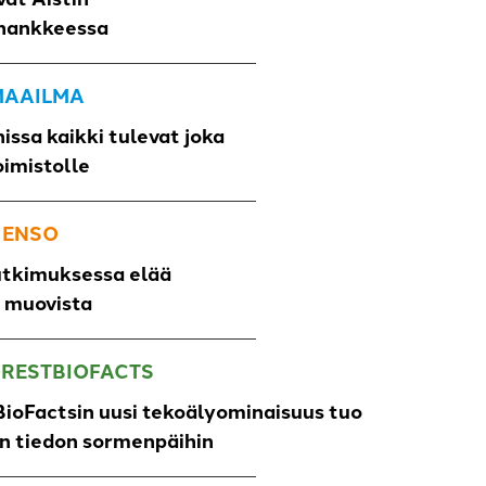
hankkeessa
 MAAILMA
issa kaikki tulevat joka
oimistolle
 ENSO
utkimuksessa elää
o muovista
ORESTBIOFACTS
ioFactsin uusi tekoälyominaisuus tuo
un tiedon sormenpäihin