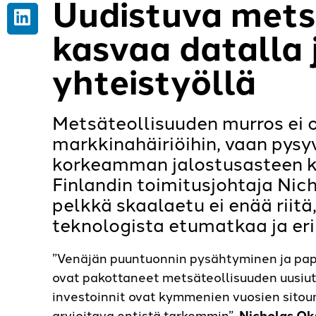
Uudistuva mets
kasvaa datalla 
yhteistyöllä
Metsäteollisuuden murros ei o
markkinahäiriöihin, vaan pysy
korkeamman jalostusasteen k
Finlandin toimitusjohtaja Ni
pelkkä skaalaetu ei enää riitä,
teknologista etumatkaa ja eri
”Venäjän puuntuonnin pysähtyminen ja pap
ovat pakottaneet metsäteollisuuden uusiu
investoinnit ovat kymmenien vuosien sitoum
arvioitava entistä tarkemmin”,
Nicholas O