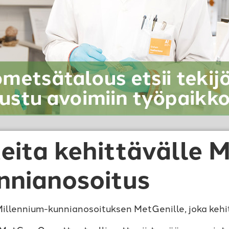
eita kehittävälle M
nnianosoitus
llennium-kunnianosoituksen MetGenille, joka kehitt