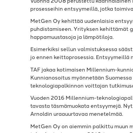
Vuonna 2008 perustettu kaarinalainen 
prosesseihin entsyymeillä, jotka toimiv
MetGen Oy kehittää uudenlaisia entsyyme
puhdistamiseen. Yrityksen kehittämät ge
happamuustasoja ja lämpötiloja.
Esimerkiksi sellun valmistuksessa sääst
jo ennen keittoprosessia. Entsyymeillä 
TAF jakaa kotimaisen Millennium-kunni
Kunnianosoitus myönnetään Suomessa toimi
teknologiapalkinnon voittajan tutkimus
Vuoden 2016 Millennium-teknologiapalk
tavasta täsmämuokata entsyymejä. Nyt 
Arnoldin uraauurtavaa menetelmää.
MetGen Oy on aiemmin palkittu muun mu