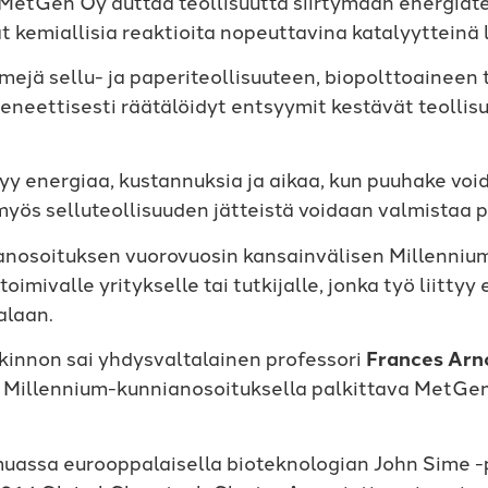
MetGen Oy auttaa teollisuutta siirtymään energia
at kemiallisia reaktioita nopeuttavina katalyytteinä
jä sellu- ja paperiteollisuuteen, biopolttoaineen 
neettisesti räätälöidyt entsyymit kestävät teollisu
yy energiaa, kustannuksia ja aikaa, kun puuhake voi
myös selluteollisuuden jätteistä voidaan valmistaa p
anosoituksen vuorovuosin kansainvälisen Millenniu
valle yritykselle tai tutkijalle, jonka työ liittyy
alaan.
innon sai yhdysvaltalainen professori
Frances Arn
Millennium-kunnianosoituksella palkittava MetGen
assa eurooppalaisella bioteknologian John Sime -p