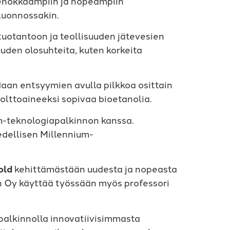
tehokkaampiin ja nopeampiin
 luonnossakin.
tuotantoon ja teollisuuden jätevesien
uden olosuhteita, kuten korkeita
daan entsyymien avulla pilkkoa osittain
olttoaineeksi sopivaa bioetanolia.
m-teknologiapalkinnon kanssa.
 edellisen Millennium-
old
kehittämästään uudesta ja nopeasta
 Oy käyttää työssään myös professori
alkinnolla innovatiivisimmasta