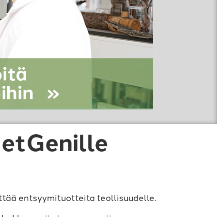
etGenille
ää entsyymituotteita teollisuudelle.