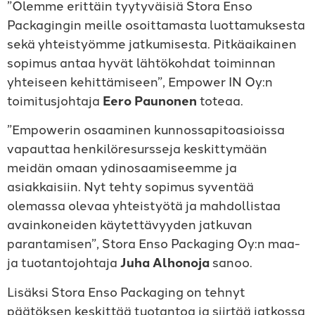
”Olemme erittäin tyytyväisiä Stora Enso
Packagingin meille osoittamasta luottamuksesta
sekä yhteistyömme jatkumisesta. Pitkäaikainen
sopimus antaa hyvät lähtökohdat toiminnan
yhteiseen kehittämiseen”, Empower IN Oy:n
toimitusjohtaja
Eero Paunonen
toteaa.
”Empowerin osaaminen kunnossapitoasioissa
vapauttaa henkilöresursseja keskittymään
meidän omaan ydinosaamiseemme ja
asiakkaisiin. Nyt tehty sopimus syventää
olemassa olevaa yhteistyötä ja mahdollistaa
avainkoneiden käytettävyyden jatkuvan
parantamisen”, Stora Enso Packaging Oy:n maa-
ja tuotantojohtaja
Juha Alhonoja
sanoo.
Lisäksi Stora Enso Packaging on tehnyt
päätöksen keskittää tuotantoa ja siirtää jatkossa