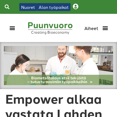
Nuoret
Alan työpaikat
Empower alkaa
vastata Lahden