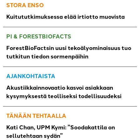
STORA ENSO
Kuitututkimuksessa elää irtiotto muovista
PI & FORESTBIOFACTS
ForestBioFactsin uusi tekoälyominaisuus tuo
tutkitun tiedon sormenpäihin
AJANKOHTAISTA
Akustiikkainnovaatio kasvoi asiakkaan
kysymyksestä teolliseksi todellisuudeksi
TÄNÄÄN TEHTAALLA
Kati Chan, UPM Kymi: ”Soodakattila on
sellutehtaan sydän”