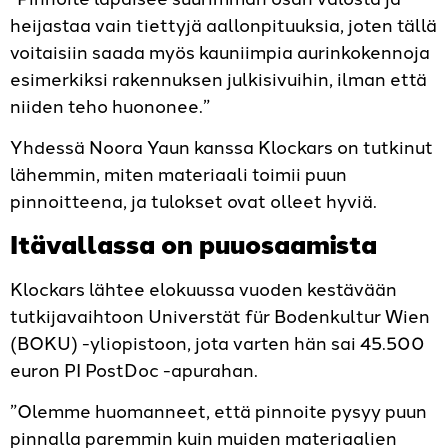
heijastaa vain tiettyjä aallonpituuksia, joten tällä
voitaisiin saada myös kauniimpia aurinkokennoja
esimerkiksi rakennuksen julkisivuihin, ilman että
niiden teho huononee.”
Yhdessä Noora Yaun kanssa Klockars on tutkinut
lähemmin, miten materiaali toimii puun
pinnoitteena, ja tulokset ovat olleet hyviä.
Itävallassa on puuosaamista
Klockars lähtee elokuussa vuoden kestävään
tutkijavaihtoon Universtät für Bodenkultur Wien
(BOKU) -yliopistoon, jota varten hän sai 45.500
euron PI PostDoc -apurahan.
”Olemme huomanneet, että pinnoite pysyy puun
pinnalla paremmin kuin muiden materiaalien