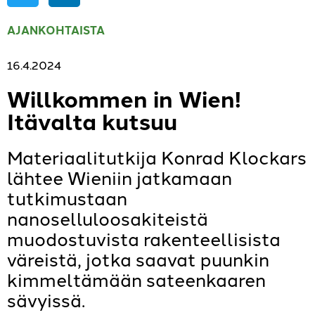
AJANKOHTAISTA
,
NUORTEN TARINOITA
,
PIENI
MAAILMA
16.4.2024
Willkommen in Wien!
Itävalta kutsuu
Materiaalitutkija Konrad Klockars
lähtee Wieniin jatkamaan
tutkimustaan
nanoselluloosakiteistä
muodostuvista rakenteellisista
väreistä, jotka saavat puunkin
kimmeltämään sateenkaaren
sävyissä.