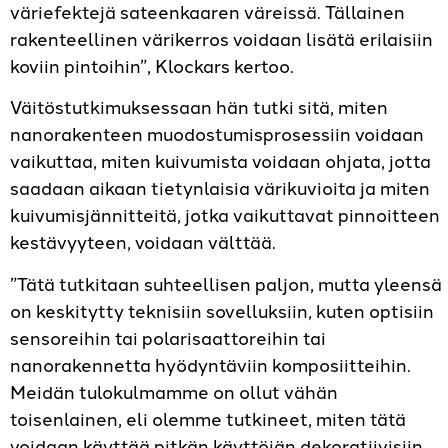
väriefektejä sateenkaaren väreissä. Tällainen
rakenteellinen värikerros voidaan lisätä erilaisiin
koviin pintoihin”, Klockars kertoo.
Väitöstutkimuksessaan hän tutki sitä, miten
nanorakenteen muodostumisprosessiin voidaan
vaikuttaa, miten kuivumista voidaan ohjata, jotta
saadaan aikaan tietynlaisia värikuvioita ja miten
kuivumisjännitteitä, jotka vaikuttavat pinnoitteen
kestävyyteen, voidaan välttää.
”Tätä tutkitaan suhteellisen paljon, mutta yleensä
on keskitytty teknisiin sovelluksiin, kuten optisiin
sensoreihin tai polarisaattoreihin tai
nanorakennetta hyödyntäviin komposiitteihin.
Meidän tulokulmamme on ollut vähän
toisenlainen, eli olemme tutkineet, miten tätä
voidaan käyttää pitkän käyttöiän dekoratiivisiin