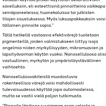
sovelluksiin, eli esteettisinä pinnoitteina vaikkapa
seinäpaneeleissa, huonekaluissa tai julkisten
tilojen sisustuksessa. Myös luksuspakkauksiin voisi
tällainen pinnoite sopia.”
Tällä hetkellä vastaavia efektivärejä tuotetaan
pigmenteillä, joiden valmistukseen liittyy isoja
ongelmia niiden myrkyllisyyden, mikromuovien ja
lapsityövoiman käytön vuoksi. Nanoselluloosa olisi
vastuullinen, myrkytön ja ympäristöystävällinen
vaihtoehto.
Nanoselluloosakiteistä muodostuvia
rakenteellisia värejä voisi mahdollisesti
tulevaisuudessa käyttää jopa automaaleissa,
mutta se vaatii vielä paljon tutkimusta.
”Pinnoite läpäisee suurimman osan valosta ja