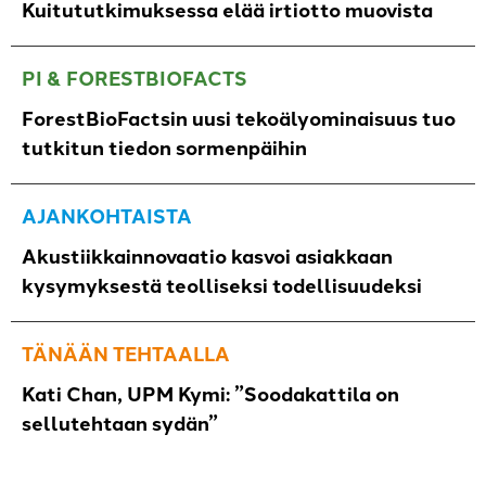
Kuitututkimuksessa elää irtiotto muovista
PI & FORESTBIOFACTS
ForestBioFactsin uusi tekoälyominaisuus tuo
tutkitun tiedon sormenpäihin
AJANKOHTAISTA
Akustiikkainnovaatio kasvoi asiakkaan
kysymyksestä teolliseksi todellisuudeksi
TÄNÄÄN TEHTAALLA
Kati Chan, UPM Kymi: ”Soodakattila on
sellutehtaan sydän”