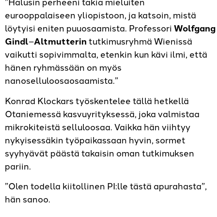
”Halusin perheeni takia mieluiten
eurooppalaiseen yliopistoon, ja katsoin, mistä
löytyisi eniten puuosaamista. Professori
Wolfgang
Gindl
–
Altmutterin
tutkimusryhmä Wienissä
vaikutti sopivimmalta, etenkin kun kävi ilmi, että
hänen ryhmässään on myös
nanoselluloosaosaamista.”
Konrad Klockars työskentelee tällä hetkellä
Otaniemessä kasvuyrityksessä, joka valmistaa
mikrokiteistä selluloosaa. Vaikka hän viihtyy
nykyisessäkin työpaikassaan hyvin, sormet
syyhyävät päästä takaisin oman tutkimuksen
pariin.
”Olen todella kiitollinen PI:lle tästä apurahasta”,
hän sanoo.