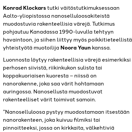
Konrad Klockars
tutki väitöstutkimuksessaan
Aalto-yliopistossa nanoselluloosakiteistä
muodostuvia rakenteellisia värejä. Tutkimus
pohjautuu Kanadassa 1990-luvulla tehtyyn
havaintoon, ja siihen liittyy myös poikkitieteellistä
yhteistyötä muotoilija
Noora
Yaun
kanssa.
Luonnosta löytyy rakenteellisia värejä esimerkiksi
perhosen siivistä, riikinkukon sulista tai
koppakuoriaisen kuoresta – niissä on
nanorakenne, joka saa värit hohtamaan
auringossa. Nanosellusta muodostuvat
rakenteelliset värit toimivat samoin.
”Nanoselluloosa pystyy muodostamaan itsestään
nanorakenteen, joka kuivuu filmiksi tai
pinnoitteeksi, jossa on kirkkaita, välkehtiviä