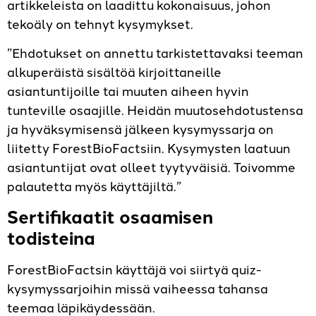
artikkeleista on laadittu kokonaisuus, johon
tekoäly on tehnyt kysymykset.
”Ehdotukset on annettu tarkistettavaksi teeman
alkuperäistä sisältöä kirjoittaneille
asiantuntijoille tai muuten aiheen hyvin
tunteville osaajille. Heidän muutosehdotustensa
ja hyväksymisensä jälkeen kysymyssarja on
liitetty ForestBioFactsiin. Kysymysten laatuun
asiantuntijat ovat olleet tyytyväisiä. Toivomme
palautetta myös käyttäjiltä.”
Sertifikaatit osaamisen
todisteina
ForestBioFactsin käyttäjä voi siirtyä quiz-
kysymyssarjoihin missä vaiheessa tahansa
teemaa läpikäydessään.