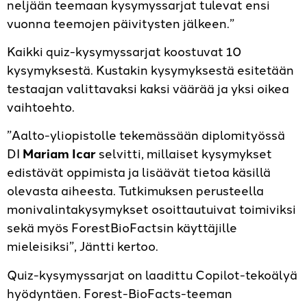
neljään teemaan kysymyssarjat tulevat ensi
vuonna teemojen päivitysten jälkeen.”
Kaikki quiz-kysymyssarjat koostuvat 10
kysymyksestä. Kustakin kysymyksestä esitetään
testaajan valittavaksi kaksi väärää ja yksi oikea
vaihtoehto.
”Aalto-yliopistolle tekemässään diplomityössä
DI
Mariam Icar
selvitti, millaiset kysymykset
edistävät oppimista ja lisäävät tietoa käsillä
olevasta aiheesta. Tutkimuksen perusteella
monivalintakysymykset osoittautuivat toimiviksi
sekä myös ForestBioFactsin käyttäjille
mieleisiksi”, Jäntti kertoo.
Quiz-kysymyssarjat on laadittu Copilot-tekoälyä
hyödyntäen. Forest-BioFacts-teeman