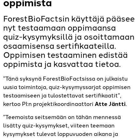
oppimista
ForestBioFactsin käyttäjä pääsee
nyt testaamaan oppimaansa
quiz-kysymyksillä ja osoittamaan
osaamisensa sertifikaateilla.
Oppimisen testaaminen edistää
oppimista ja kasvattaa tietoa.
”Tänä syksynä ForestBioFactsissa on julkaistu
uusia toimintoja, quiz-kysymyssarjat oppimisen
testaamiseen ja tulostettavat sertifikaatit”,
kertoo PI:n projektikoordinaattori
Atte Jäntti
.
”Teemoista seitsemään on tähän mennessä
lisätty quiz-kysymykset, viiteen teemaan
kysymykset tulevat loppuvuoden aikana ja