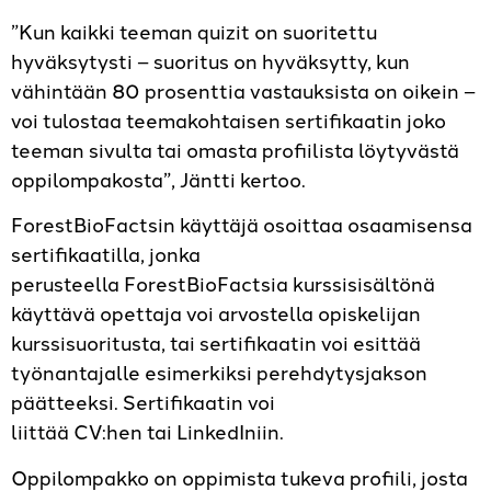
”Kun kaikki teeman quizit on suoritettu
hyväksytysti – suoritus on hyväksytty, kun
vähintään 80 prosenttia vastauksista on oikein –
voi tulostaa teemakohtaisen sertifikaatin joko
teeman sivulta tai omasta profiilista löytyvästä
oppilompakosta”, Jäntti kertoo.
ForestBioFactsin käyttäjä osoittaa osaamisensa
sertifikaatilla, jonka
perusteella ForestBioFactsia kurssisisältönä
käyttävä opettaja voi arvostella opiskelijan
kurssisuoritusta, tai sertifikaatin voi esittää
työnantajalle esimerkiksi perehdytysjakson
päätteeksi. Sertifikaatin voi
liittää CV:hen tai LinkedIniin.
Oppilompakko on oppimista tukeva profiili, josta