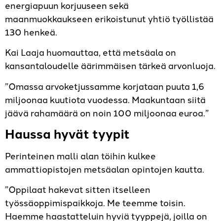
energiapuun korjuuseen sekä
maanmuokkaukseen erikoistunut yhtiö työllistää
130 henkeä.
Kai Laaja huomauttaa, että metsäala on
kansantaloudelle äärimmäisen tärkeä arvonluoja.
”Omassa arvoketjussamme korjataan puuta 1,6
miljoonaa kuutiota vuodessa. Maakuntaan siitä
jäävä rahamäärä on noin 100 miljoonaa euroa.”
Haussa hyvät tyypit
Perinteinen malli alan töihin kulkee
ammattiopistojen metsäalan opintojen kautta.
”Oppilaat hakevat sitten itselleen
työssäoppimispaikkoja. Me teemme toisin.
Haemme haastatteluin hyviä tyyppejä, joilla on