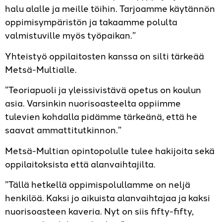
halu alalle ja meille töihin. Tarjoamme käytännön
oppimisympäristön ja takaamme polulta
valmistuville myös työpaikan.”
Yhteistyö oppilaitosten kanssa on silti tärkeää
Metsä-Multialle.
”Teoriapuoli ja yleissivistävä opetus on koulun
asia. Varsinkin nuorisoasteelta oppiimme
tulevien kohdalla pidämme tärkeänä, että he
saavat ammattitutkinnon.”
Metsä-Multian opintopolulle tulee hakijoita sekä
oppilaitoksista että alanvaihtajilta.
”Tällä hetkellä oppimispolullamme on neljä
henkilöä. Kaksi jo aikuista alanvaihtajaa ja kaksi
nuorisoasteen kaveria. Nyt on siis fifty-fifty,