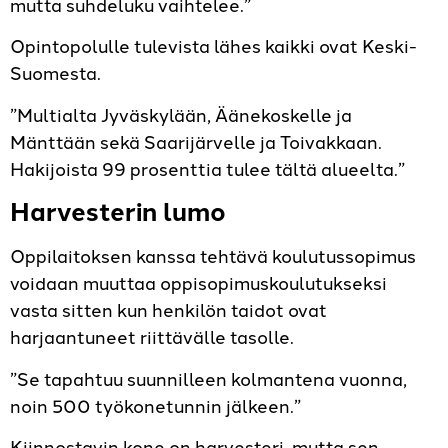
mutta suhdeluku vaihtelee.”
Opintopolulle tulevista lähes kaikki ovat Keski-
Suomesta.
”Multialta Jyväskylään, Äänekoskelle ja
Mänttään sekä Saarijärvelle ja Toivakkaan.
Hakijoista 99 prosenttia tulee tältä alueelta.”
Harvesterin lumo
Oppilaitoksen kanssa tehtävä koulutussopimus
voidaan muuttaa oppisopimuskoulutukseksi
vasta sitten kun henkilön taidot ovat
harjaantuneet riittävälle tasolle.
”Se tapahtuu suunnilleen kolmantena vuonna,
noin 500 työkonetunnin jälkeen.”
Kiinnostavin kone on harvesteri, mutta sen