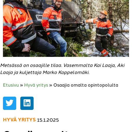
Metsässä on osaajille tilaa. Vasemmalta Kai Laaja, Aki
Laaja ja kuljettaja Marko Koppelomäki.
Etusivu
»
Hyvä yritys
»
Osaajia omalta opintopolulta
HYVÄ YRITYS
15.1.2025