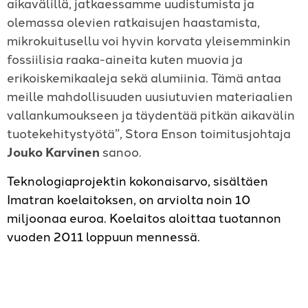
aikavälillä, jatkaessamme uudistumista ja
olemassa olevien ratkaisujen haastamista,
mikrokuitusellu voi hyvin korvata yleisemminkin
fossiilisia raaka-aineita kuten muovia ja
erikoiskemikaaleja sekä alumiinia. Tämä antaa
meille mahdollisuuden uusiutuvien materiaalien
vallankumoukseen ja täydentää pitkän aikavälin
tuotekehitystyötä”, Stora Enson toimitusjohtaja
Jouko Karvinen
sanoo.
Teknologiaprojektin kokonaisarvo, sisältäen
Imatran koelaitoksen, on arviolta noin 10
miljoonaa euroa. Koelaitos aloittaa tuotannon
vuoden 2011 loppuun mennessä.