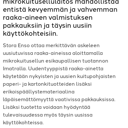
mikrokuitusellulaitos mahdollistaa
entistä kevyemmän ja vahvemman
raaka-aineen valmistuksen
pakkauksiin ja täysin uusiin
käyttökohteisiin.
Stora Enso ottaa merkittävän askeleen
uusiutuvissa raaka-aineissa aloittamalla
mikrokuitusellun esikaupallisen tuotannon
Imatralla. Uudentyyppistä raaka-ainetta
käytetään nykyisten ja uusien kuitupohjaisten
paperi- ja kartonkituotteiden lisäksi
erikoispäällystemateriaalina
läpäisemättömyyttä vaativissa pakkauksissa.
Lisäksi tuotetta voidaan hyödyntää
tulevaisuudessa myös täysin uusissa
käyttökohteissa.