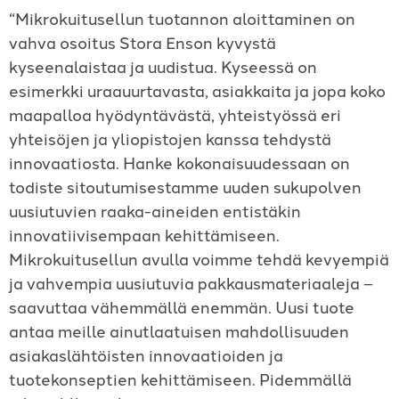
“Mikrokuitusellun tuotannon aloittaminen on
vahva osoitus Stora Enson kyvystä
kyseenalaistaa ja uudistua. Kyseessä on
esimerkki uraauurtavasta, asiakkaita ja jopa koko
maapalloa hyödyntävästä, yhteistyössä eri
yhteisöjen ja yliopistojen kanssa tehdystä
innovaatiosta. Hanke kokonaisuudessaan on
todiste sitoutumisestamme uuden sukupolven
uusiutuvien raaka-aineiden entistäkin
innovatiivisempaan kehittämiseen.
Mikrokuitusellun avulla voimme tehdä kevyempiä
ja vahvempia uusiutuvia pakkausmateriaaleja –
saavuttaa vähemmällä enemmän. Uusi tuote
antaa meille ainutlaatuisen mahdollisuuden
asiakaslähtöisten innovaatioiden ja
tuotekonseptien kehittämiseen. Pidemmällä