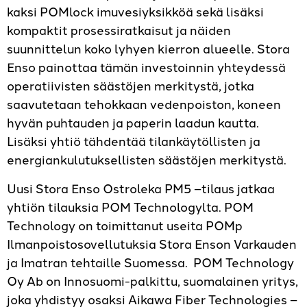
kaksi POMlock imuvesiyksikköä sekä lisäksi
kompaktit prosessiratkaisut ja näiden
suunnittelun koko lyhyen kierron alueelle. Stora
Enso painottaa tämän investoinnin yhteydessä
operatiivisten säästöjen merkitystä, jotka
saavutetaan tehokkaan vedenpoiston, koneen
hyvän puhtauden ja paperin laadun kautta.
Lisäksi yhtiö tähdentää tilankäytöllisten ja
energiankulutuksellisten säästöjen merkitystä.
Uusi Stora Enso Ostroleka PM5 –tilaus jatkaa
yhtiön tilauksia POM Technologylta. POM
Technology on toimittanut useita POMp
Ilmanpoistosovellutuksia Stora Enson Varkauden
ja Imatran tehtaille Suomessa. POM Technology
Oy Ab on Innosuomi-palkittu, suomalainen yritys,
joka yhdistyy osaksi Aikawa Fiber Technologies –