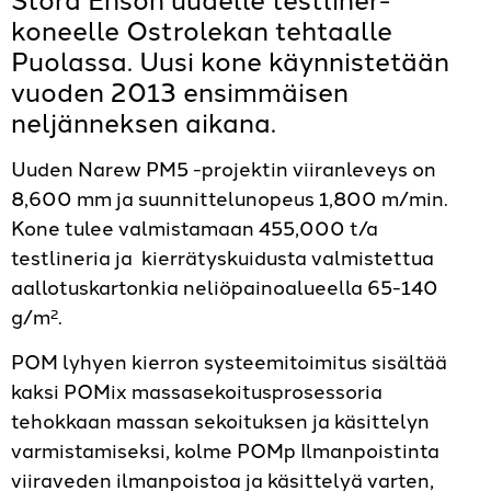
koneelle Ostrolekan tehtaalle
Puolassa. Uusi kone käynnistetään
vuoden 2013 ensimmäisen
neljänneksen aikana.
Uuden Narew PM5 -projektin viiranleveys on
8,600 mm ja suunnittelunopeus 1,800 m/min.
Kone tulee valmistamaan 455,000 t/a
testlineria ja kierrätyskuidusta valmistettua
aallotuskartonkia neliöpainoalueella 65-140
g/m².
POM lyhyen kierron systeemitoimitus sisältää
kaksi POMix massasekoitusprosessoria
tehokkaan massan sekoituksen ja käsittelyn
varmistamiseksi, kolme POMp Ilmanpoistinta
viiraveden ilmanpoistoa ja käsittelyä varten,