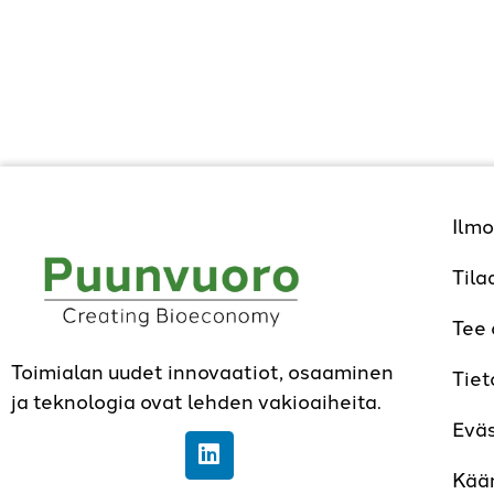
Ilmo
Tila
Tee
Toimialan uudet innovaatiot, osaaminen
Tiet
ja teknologia ovat lehden vakioaiheita.
Evä
Kää