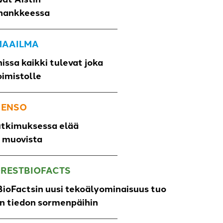
hankkeessa
 MAAILMA
issa kaikki tulevat joka
oimistolle
 ENSO
utkimuksessa elää
o muovista
ORESTBIOFACTS
ioFactsin uusi tekoälyominaisuus tuo
un tiedon sormenpäihin