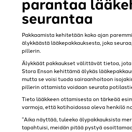
parantaa lääke
seurantaa
Pakkaamista kehitetään koko ajan paremmi
älykkäästä lääkepakkauksesta, joka seuraa, 
pillerin.
Älykkäät pakkaukset välittävät tietoa, jot
Stora Enson kehittämä älykäs lääkepakkaus e
mutta se voisi tuoda sairaanhoitoon isojaki
pillerin ottamista voidaan seurata potilast
Tieto lääkkeen ottamisesta on tärkeää esime
varmoja, että kotihoidossa oleva henkilö 
”Aika näyttää, tuleeko älypakkauksista mer
tapahtuisi, meidän pitää pystyä osoittama