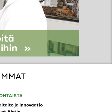
IMMAT
OHTAISTA
ritaito ja innovaatio
at Aistin