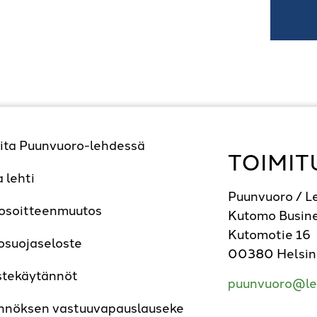
ita Puunvuoro-lehdessä
TOIMIT
a lehti
Puunvuoro / 
 osoitteenmuutos
Kutomo Busine
Kutomotie 16
osuojaseloste
00380 Helsin
stekäytännöt
puunvuoro@le
nnöksen vastuuvapauslauseke