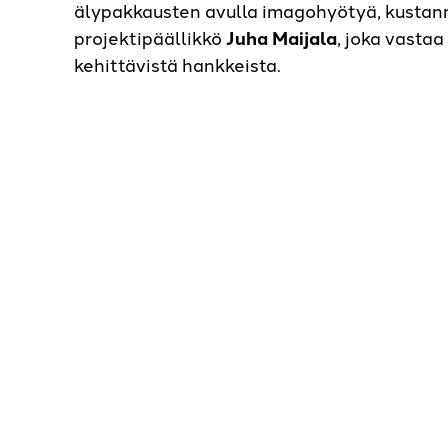
älypakkausten avulla imagohyötyä, kustann
projektipäällikkö
Juha Maijala
, joka vasta
kehittävistä hankkeista.