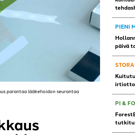
tehdas
PIENI
Hollann
päivä t
STORA
Kuitut
irtiott
aus parantaa lääkehoidon seurantaa
PI & F
ForestB
kkaus
tutkit