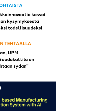
OHTAISTA
kkainnovaatio kasvoi
aan kysymyksestä
eksi todellisuudeksi
N TEHTAALLA
han, UPM
Soodakattila on
ehtaan sydän”