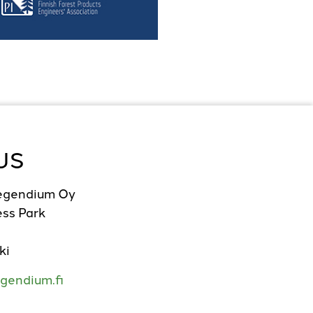
US
Legendium Oy
ss Park
ki
gendium.fi