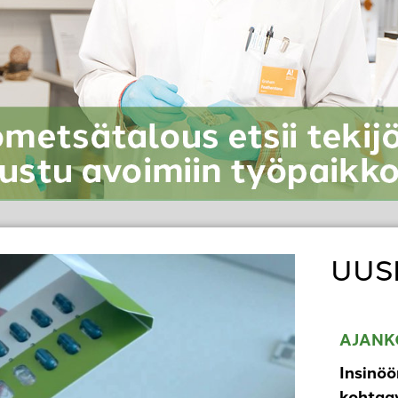
UUS
AJANK
Insinöö
kohtaav