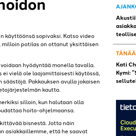
hoidon
AJANK
Akustii
asiakk
teollis
n käyttöönsä sopivaksi. Katso video
milloin potilas on ottanut yksittäisen
TÄNÄÄ
Kati C
a voidaan hyödyntää monella tavalla.
Kymi: ”
i vielä ole laajamittaisesti käytössä,
sellut
n säästöjä. Pakkauksen avulla jokaisen
ietojärjestelmän kautta.
rkiksi silloin, kun halutaan olla
noudattaa hoito-ohjelmaansa.
kittävää bisnestä. Jotta näin
an asiakkaillemme, että he saavat