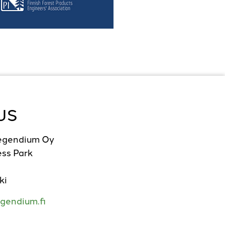
US
Legendium Oy
ss Park
ki
gendium.fi