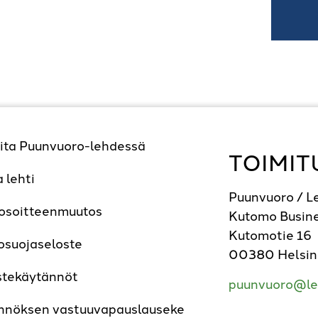
ita Puunvuoro-lehdessä
TOIMIT
a lehti
Puunvuoro / 
 osoitteenmuutos
Kutomo Busine
Kutomotie 16
osuojaseloste
00380 Helsin
stekäytännöt
puunvuoro@le
nnöksen vastuuvapauslauseke