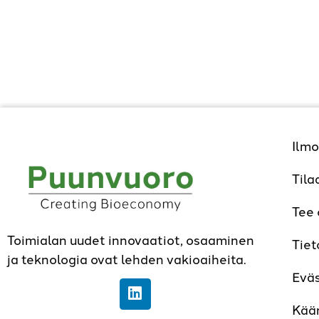
Ilmo
Tila
Tee
Toimialan uudet innovaatiot, osaaminen
Tiet
ja teknologia ovat lehden vakioaiheita.
Evä
Kää