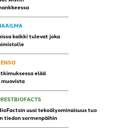
hankkeessa
 MAAILMA
issa kaikki tulevat joka
oimistolle
 ENSO
utkimuksessa elää
o muovista
ORESTBIOFACTS
ioFactsin uusi tekoälyominaisuus tuo
un tiedon sormenpäihin