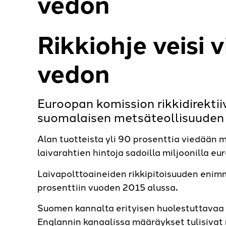
vedon
Rikkiohje veisi 
vedon
Euroopan komission rikkidirekt
suomalaisen metsäteollisuuden 
Alan tuotteista yli 90 prosenttia viedään m
laivarahtien hintoja sadoilla miljoonilla euro
Laivapolttoaineiden rikkipitoisuuden enimm
prosenttiin vuoden 2015 alussa
.
Suomen kannalta erityisen huolestuttavaa o
Englannin kanaalissa määräykset tulisiva