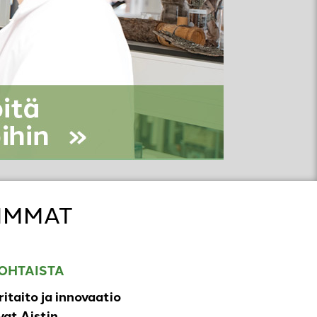
IMMAT
OHTAISTA
ritaito ja innovaatio
at Aistin