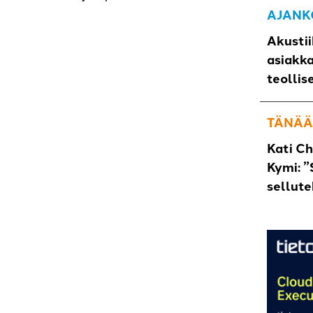
AJANK
Akustii
asiakk
teollis
TÄNÄÄ
Kati C
Kymi: ”
sellut