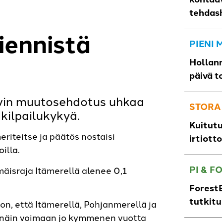
tehdas
viennistä
PIENI
Hollann
päivä t
iivin muutosehdotus uhkaa
STORA
kilpailukykyä.
Kuitut
eriteitse ja päätös nostaisi
irtiott
illa.
PI & F
äisraja Itämerellä alenee 0,1
ForestB
tutkit
n, että Itämerellä, Pohjanmerellä ja
t näin voimaan jo kymmenen vuotta