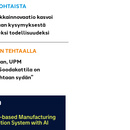
OHTAISTA
kkainnovaatio kasvoi
aan kysymyksestä
eksi todellisuudeksi
N TEHTAALLA
han, UPM
Soodakattila on
ehtaan sydän”