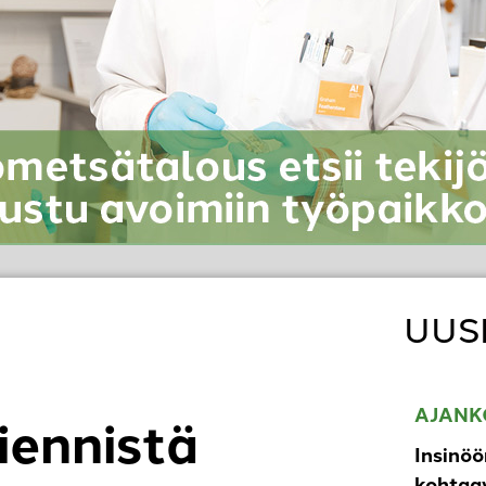
UUS
AJANK
viennistä
Insinöö
kohtaav