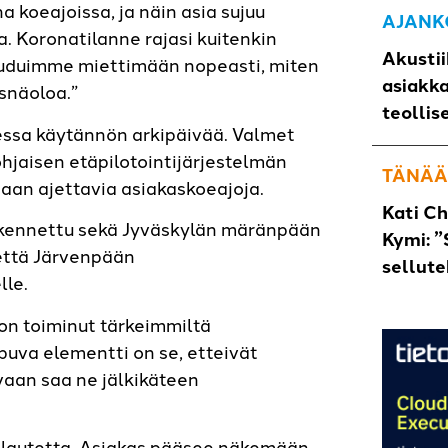
 koeajoissa, ja näin asia sujuu
AJANK
. Koronatilanne rajasi kuitenkin
Akustii
jouduimme miettimään nopeasti, miten
asiakk
snäoloa.”
teollis
eessa käytännön arkipäivää. Valmet
hjaisen etäpilotointijärjestelmän
TÄNÄÄ
an ajettavia asiakaskoeajoja.
Kati C
kennettu sekä Jyväskylän märänpään
Kymi: ”
että Järvenpään
sellut
lle.
on toiminut tärkeimmiltä
upuva elementti on se, etteivät
vaan saa ne jälkikäteen
alautetta. Asiakas pääsee näkemään