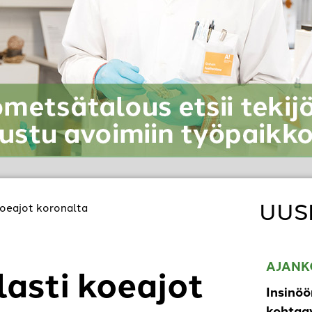
UUS
 koeajot koronalta
AJANK
lasti koeajot
Insinöö
kohtaav