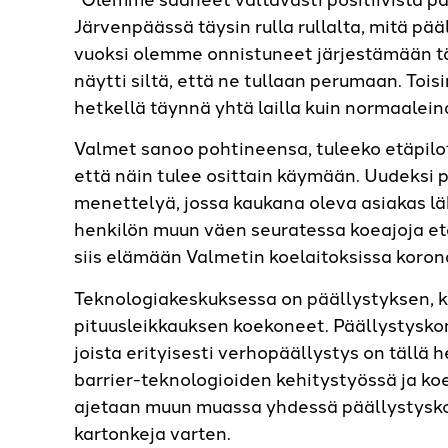
Järvenpäässä täysin rulla rullalta, mitä p
vuoksi olemme onnistuneet järjestämään tär
näytti siltä, että ne tullaan perumaan. Tois
hetkellä täynnä yhtä lailla kuin normaalein
Valmet sanoo pohtineensa, tuleeko etäpilo
että näin tulee osittain käymään. Uudeksi p
menettelyä, jossa kaukana oleva asiakas l
henkilön muun väen seuratessa koeajoja etä
siis elämään Valmetin koelaitoksissa koron
Teknologiakeskuksessa on päällystyksen, ka
pituusleikkauksen koekoneet. Päällystysko
joista erityisesti verhopäällystys on tällä 
barrier-teknologioiden kehitystyössä ja ko
ajetaan muun muassa yhdessä päällystysko
kartonkeja varten.