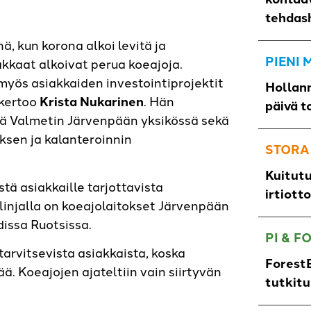
tehdas
ä, kun korona alkoi levitä ja
PIENI
akkaat alkoivat perua koeajoja.
yös asiakkaiden investointiprojektit
Hollann
 kertoo
Krista Nukarinen
. Hän
päivä t
nä Valmetin Järvenpään yksikössä sekä
ksen ja kalanteroinnin
STORA
Kuitut
tä asiakkaille tarjottavista
irtiott
alinjalla on koeajolaitokset Järvenpään
dissa Ruotsissa.
PI & F
arvitsevista asiakkaista, koska
ForestB
ä. Koeajojen ajateltiin vain siirtyvän
tutkit