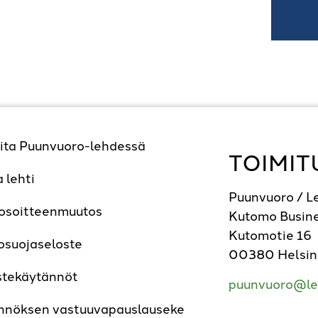
ita Puunvuoro-lehdessä
TOIMIT
a lehti
Puunvuoro / 
 osoitteenmuutos
Kutomo Busine
Kutomotie 16
osuojaseloste
00380 Helsin
stekäytännöt
puunvuoro@le
nnöksen vastuuvapauslauseke