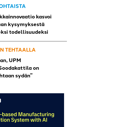
OHTAISTA
kkainnovaatio kasvoi
aan kysymyksestä
eksi todellisuudeksi
N TEHTAALLA
han, UPM
Soodakattila on
ehtaan sydän”