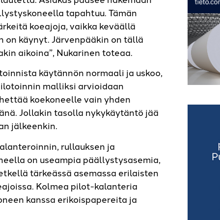
äällystyskoneella tapahtuu. Tämän
keitä koeajoja, vaikka keväällä
in on käynyt. Järvenpääkin on tällä
akin aikoina”, Nukarinen toteaa.
toinnista käytännön normaali ja uskoo,
ilotoinnin malliksi arvioidaan
ähettää koekoneelle vain yhden
nä. Jollakin tasolla nykykäytäntö jää
an jälkeenkin.
lanteroinnin, rullauksen ja
neella on useampia päällystysasemia,
hetkellä tärkeässä asemassa erilaisten
eajoissa. Kolmea pilot-kalanteria
neen kanssa erikoispapereita ja