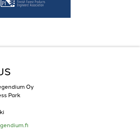
US
Legendium Oy
ss Park
ki
gendium.fi