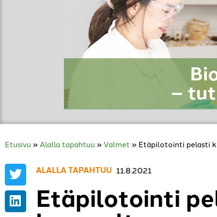
Etusivu
»
Alalla tapahtuu
»
Valmet
»
Etäpilotointi pelasti
ALALLA TAPAHTUU
,
11.8.2021
Etäpilotointi pe