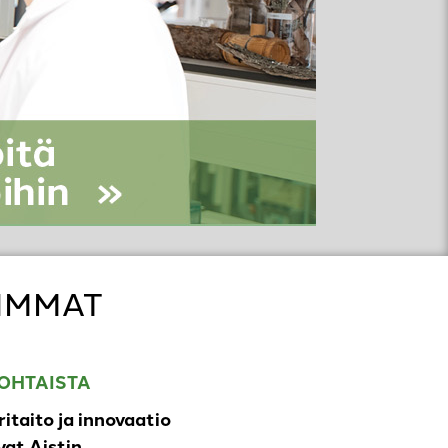
IMMAT
OHTAISTA
ritaito ja innovaatio
at Aistin