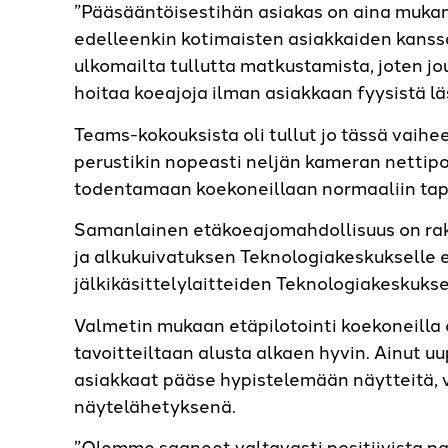
”Pääsääntöisestihän asiakas on aina mukana
edelleenkin kotimaisten asiakkaiden kanssa
ulkomailta tullutta matkustamista, joten 
hoitaa koeajoja ilman asiakkaan fyysistä lä
Teams-kokouksista oli tullut jo tässä vaih
perustikin nopeasti neljän kameran nettipo
todentamaan koekoneillaan normaaliin tapa
Samanlainen etäkoeajomahdollisuus on ra
ja alkukuivatuksen Teknologiakeskukselle 
jälkikäsittelylaitteiden Teknologiakeskukse
Valmetin mukaan etäpilotointi koekoneilla 
tavoitteiltaan alusta alkaen hyvin. Ainut u
asiakkaat pääse hypistelemään näytteitä, 
näytelähetyksenä.
”Olemme saaneet valtavasti positiivista p