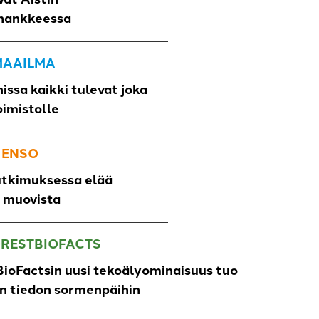
hankkeessa
 MAAILMA
issa kaikki tulevat joka
oimistolle
 ENSO
utkimuksessa elää
o muovista
ORESTBIOFACTS
ioFactsin uusi tekoälyominaisuus tuo
un tiedon sormenpäihin