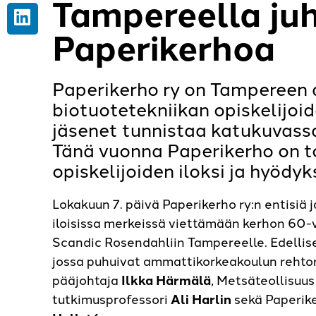
Tampereella juhl
Paperikerhoa
Paperikerho ry on Tampereen
biotuotetekniikan opiskelijoid
jäsenet tunnistaa katukuvassa
Tänä vuonna Paperikerho on t
opiskelijoiden iloksi ja hyödyk
Lokakuun 7. päivä Paperikerho ry:n entisiä j
iloisissa merkeissä viettämään kerhon 60
Scandic Rosendahliin Tampereelle. Edellise
jossa puhuivat ammattikorkeakoulun rehto
pääjohtaja
Ilkka Härmälä
, Metsäteollisuus
tutkimusprofessori
Ali Harlin
sekä Paperik