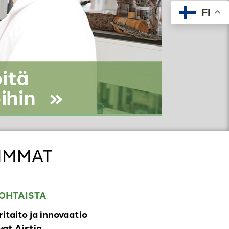
FI
IMMAT
OHTAISTA
ritaito ja innovaatio
at Aistin