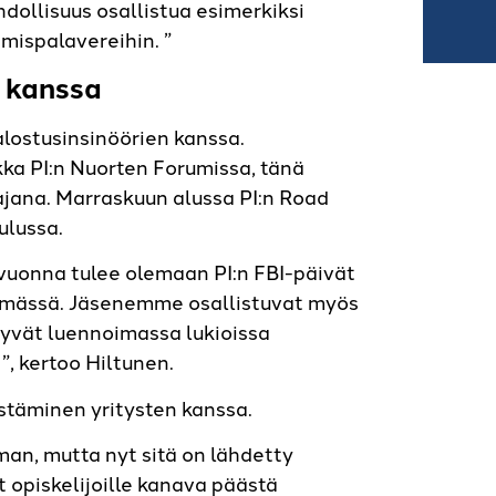
dollisuus osallistua esimerkiksi
mispalavereihin. ”
n kanssa
lostusinsinöörien kanssa.
ka PI:n Nuorten Forumissa, tänä
ana. Marraskuun alussa PI:n Road
ulussa.
vuonna tulee olemaan PI:n FBI-päivät
ämässä. Jäsenemme osallistuvat myös
yvät luennoimassa lukioissa
”, kertoo Hiltunen.
istäminen yritysten kanssa.
man, mutta nyt sitä on lähdetty
 opiskelijoille kanava päästä