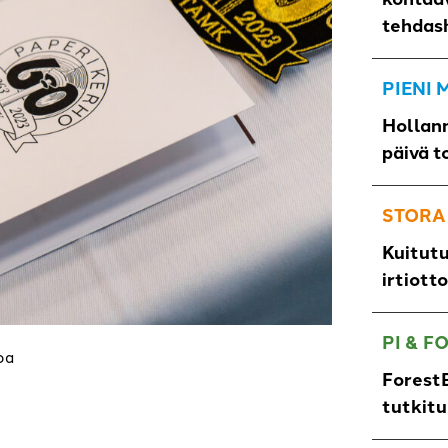
tehdas
PIENI
Hollann
päivä t
STORA
Kuitut
irtiott
PI & F
hoa
ForestB
tutkit