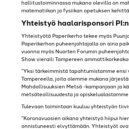
hallitustoiminnassa mukana olevilla on mah
matematiikan ja fysiikan opetuksen kehittä
Yhteistyö haalarisponsori PI:
Yhteistyötä Paperikerho tekee myös Puunja
Paperikerhon puheenjohtajalla on aina paik
vuonna myös Nuorten Forumin puheenjohtaj
Show vieraili Tampereen ammattikorkeako
”Yksi tärkeimmistä tapahtumistamme ensi 
Tampereella, joita olemme mukana järjest
Mahdollisuuksien Metsä -kampanjaan ja kä
metsäteollisuudesta ja opiskelualastamme 
Tulevaan toimintaan kuuluu yhteistyön tiiv
”Koronavuosien aikana yhteistyö hiipui hie
onnistuneesti elvyttämään. Yhteistyöt ovat