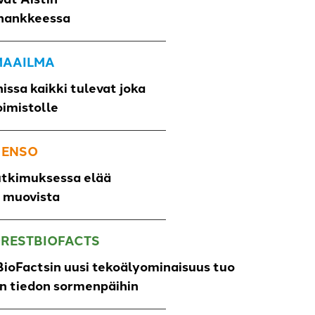
hankkeessa
 MAAILMA
issa kaikki tulevat joka
oimistolle
 ENSO
utkimuksessa elää
o muovista
ORESTBIOFACTS
ioFactsin uusi tekoälyominaisuus tuo
un tiedon sormenpäihin