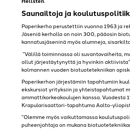
Hellstén
.
Saunailtoja ja koulutuspoliti
Paperikerho perustettiin vuonna 1963 ja re
Jäseniä kerholla on noin 300, pääosin biotu
kannatusjäseninä myös alumneja, sisarkilta
”Välillä toiminnassa oli suvantovaiheita, 
ollut järjestäytynyttä ja hyvinkin aktiivist
kolmannen vuoden biotuotetekniikan opisk
Paperikerhon järjestämiin tapahtumiin kuu
ekskursiot yrityksiin ja yhteistapahtumat 
ammattikorkeakoulujen kanssa. Vuodesta 19
Krapularisaattori-tapahtuma Aalto-yliopis
”Olemme myös vaikuttamassa koulutuspoliit
puheenjohtaja on mukana biotuotetekniika