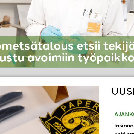
UUS
AJANK
Insinöö
kohtaav