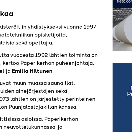
ikkaa
kisteröitiin yhdistykseksi vuonna 1997.
otetekniikan opiskelijoita,
laisia sekä opettajia.
mutta vuodesta 1992 lähtien toiminta on
a”, kertoo Paperikerhon puheenjohtaja,
elija
Emilia Hiltunen
.
luvat muun muassa saunaillat,
muiden ainejärjestöjen sekä
73 lähtien on järjestetty perinteinen
ton Puunjalostajakillan kanssa.
tisissa asioissa. Paperikerhon
n neuvottelukunnassa, ja