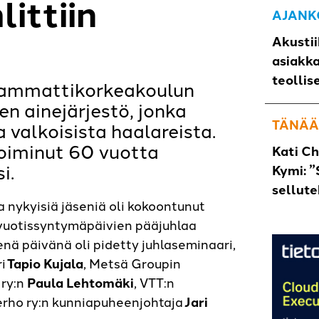
ittiin
AJANK
Akustii
asiakk
teollis
 ammattikorkeakoulun
en ainejärjestö, jonka
TÄNÄÄ
 valkoisista haalareista.
oiminut 60 vuotta
Kati C
si.
Kymi: ”
sellut
a nykyisiä jäseniä oli kokoontunut
-vuotissyntymäpäivien pääjuhlaa
nä päivänä oli pidetty juhlaseminaari,
ri
Tapio Kujala
, Metsä Groupin
 ry:n
Paula Lehtomäki
, VTT:n
erho ry:n kunniapuheenjohtaja
Jari