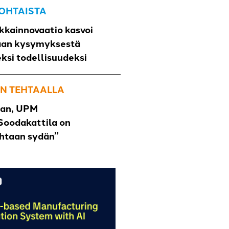
OHTAISTA
kkainnovaatio kasvoi
aan kysymyksestä
eksi todellisuudeksi
N TEHTAALLA
han, UPM
Soodakattila on
ehtaan sydän”