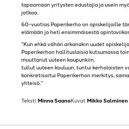
tapaamaan yritysten edustajia ja usein myö
jatkaa.
60-vuotias Paperikerho on opiskelijoille tär
elämään jo heti ensimmäisestä opintoviiko
”Kun ehkä vähän arkanakin uudet opiskelija
Paperikerhon hallituslaisia kutsumassa toi
muuttanut uuteen kaupunkiin,
tullut uuteen kouluun, tuntui kerholaisten v
konkretisoitui Paperikerhon merkitys, sama
yhteisö.”
Minna Saano
Mikko Salminen