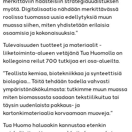
merkittäviin haasteisiin strategiauudistuksen
myötä. Digitalisaatio nähdään merkittävässä
roolissa tuomassa uusia edellytyksiä muun
muassa siihen, miten yhdistetään erilaisia
osaamisia ja kokonaisuuksia.”
Tulevaisuuden tuotteet ja materiaalit -
liiketoiminta-alueen vetäjänä Tua Huomolla on
kollegoina reilut 700 tutkijaa eri osa-alueilta.
”Teollista kemiaa, biotekniikkaa ja synteettisiä
biologiaa… Töitä tehdään todella vahvasti
ympäristönäkökulmasta: tutkimme muun muassa
miten biomassasta saadaan tekstiilikuitua tai
täysin uudenlaista pakkaus- ja
kartonkimateriaalia korvaamaan muoveja.”
Tua Huomo haluaakin kannustaa etenkin