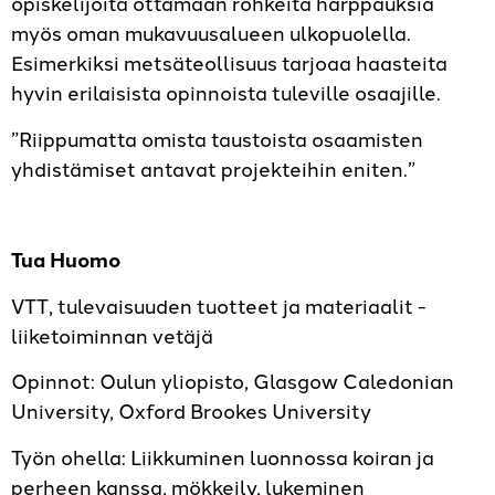
opiskelijoita ottamaan rohkeita harppauksia
myös oman mukavuusalueen ulkopuolella.
Esimerkiksi metsäteollisuus tarjoaa haasteita
hyvin erilaisista opinnoista tuleville osaajille.
”Riippumatta omista taustoista osaamisten
yhdistämiset antavat projekteihin eniten.”
Tua Huomo
VTT, tulevaisuuden tuotteet ja materiaalit -
liiketoiminnan vetäjä
Opinnot: Oulun yliopisto, Glasgow Caledonian
University, Oxford Brookes University
Työn ohella: Liikkuminen luonnossa koiran ja
perheen kanssa, mökkeily, lukeminen