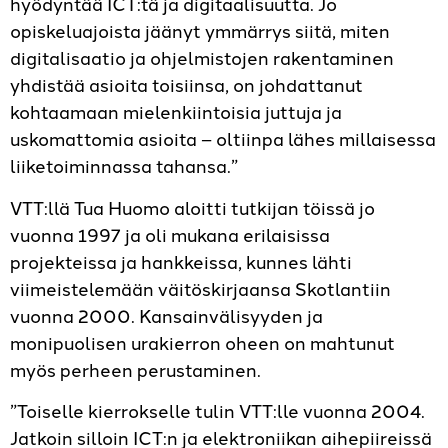
hyödyntää ICT:tä ja digitaalisuutta. Jo
opiskeluajoista jäänyt ymmärrys siitä, miten
digitalisaatio ja ohjelmistojen rakentaminen
yhdistää asioita toisiinsa, on johdattanut
kohtaamaan mielenkiintoisia juttuja ja
uskomattomia asioita – oltiinpa lähes millaisessa
liiketoiminnassa tahansa.”
VTT:llä Tua Huomo aloitti tutkijan töissä jo
vuonna 1997 ja oli mukana erilaisissa
projekteissa ja hankkeissa, kunnes lähti
viimeistelemään väitöskirjaansa Skotlantiin
vuonna 2000. Kansainvälisyyden ja
monipuolisen urakierron oheen on mahtunut
myös perheen perustaminen.
”Toiselle kierrokselle tulin VTT:lle vuonna 2004.
Jatkoin silloin ICT:n ja elektroniikan aihepiireissä