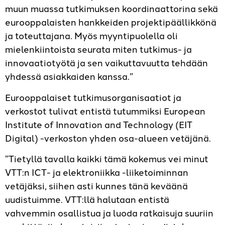
muun muassa tutkimuksen koordinaattorina sekä
eurooppalaisten hankkeiden projektipäällikkönä
ja toteuttajana. Myös myyntipuolella oli
mielenkiintoista seurata miten tutkimus- ja
innovaatiotyötä ja sen vaikuttavuutta tehdään
yhdessä asiakkaiden kanssa.”
Eurooppalaiset tutkimusorganisaatiot ja
verkostot tulivat entistä tutummiksi European
Institute of Innovation and Technology (EIT
Digital) -verkoston yhden osa-alueen vetäjänä.
”Tietyllä tavalla kaikki tämä kokemus vei minut
VTT:n ICT- ja elektroniikka -liiketoiminnan
vetäjäksi, siihen asti kunnes tänä keväänä
uudistuimme. VTT:llä halutaan entistä
vahvemmin osallistua ja luoda ratkaisuja suuriin