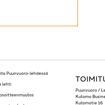
r
ita Puunvuoro-lehdessä
TOIMIT
a lehti
Puunvuoro / 
 osoitteenmuutos
Kutomo Busine
Kutomotie 16