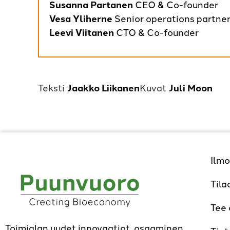
Susanna Partanen
CEO & Co-founder
Vesa Yliherne
Senior operations partne
Leevi Viitanen
CTO & Co-founder
Jaakko Liikanen
Juli Moon
Ilmo
Tila
Tee
Toimialan uudet innovaatiot, osaaminen