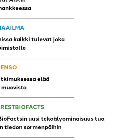
hankkeessa
 MAAILMA
issa kaikki tulevat joka
oimistolle
 ENSO
utkimuksessa elää
o muovista
ORESTBIOFACTS
ioFactsin uusi tekoälyominaisuus tuo
un tiedon sormenpäihin