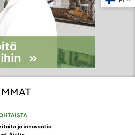
FI
IMMAT
OHTAISTA
ritaito ja innovaatio
at Aistin