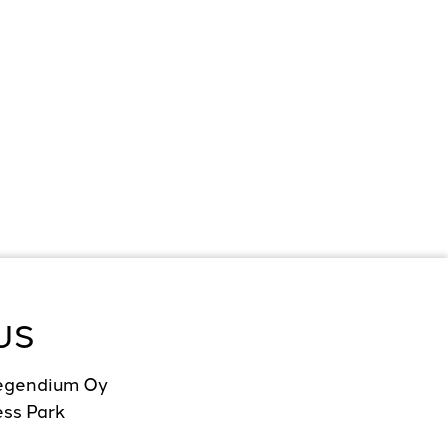
US
Legendium Oy
ss Park