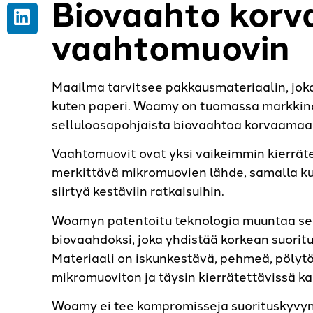
Biovaahto korv
vaahtomuovin
Maailma tarvitsee pakkausmateriaalin, jok
kuten paperi. Woamy on tuomassa markkinoi
selluloosapohjaista biovaahtoa korvaamaa
Vaahtomuovit ovat yksi vaikeimmin kierräte
merkittävä mikromuovien lähde, samalla ku
siirtyä kestäviin ratkaisuihin.
Woamyn patentoitu teknologia muuntaa sell
biovaahdoksi, joka yhdistää korkean suorit
Materiaali on iskunkestävä, pehmeä, pölytö
mikromuoviton ja täysin kierrätettävissä kar
Woamy ei tee kompromisseja suorituskyvyn,