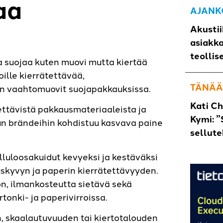
aa
AJANK
Akustii
asiakk
teollis
a suojaa kuten muovi mutta kiertää
lle kierrätettävää,
TÄNÄÄ
n vaahtomuovit suojapakkauksissa.
Kati C
ttävistä pakkausmateriaaleista ja
Kymi: ”
n brändeihin kohdistuu kasvava paine
sellut
uloosakuidut kevyeksi ja kestäväksi
uskyvyn ja paperin kierrätettävyyden.
n, ilmankosteutta sietävä sekä
tonki- ja paperivirroissa.
 skaalautuvuuden tai kiertotalouden