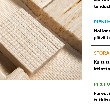
tehdas
PIENI
Hollann
päivä t
STORA
Kuitut
irtiott
PI & F
n
ForestB
tutkit