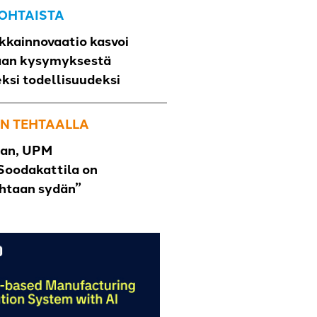
OHTAISTA
kkainnovaatio kasvoi
aan kysymyksestä
eksi todellisuudeksi
N TEHTAALLA
han, UPM
Soodakattila on
ehtaan sydän”