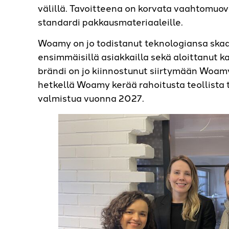
välillä. Tavoitteena on korvata vaahtomuovi
standardi pakkausmateriaaleille.
Woamy on jo todistanut teknologiansa ska
ensimmäisillä asiakkailla sekä aloittanut k
brändi on jo kiinnostunut siirtymään Woamy
hetkellä Woamy kerää rahoitusta teollista t
valmistua vuonna 2027.