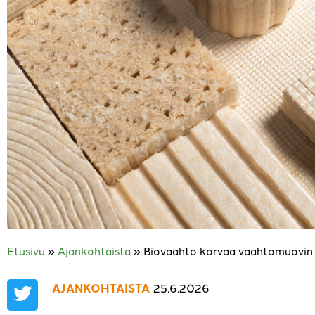
Etusivu
»
Ajankohtaista
»
Biovaahto korvaa vaahtomuovi
AJANKOHTAISTA
25.6.2026