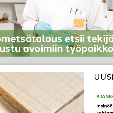
UUS
AJANK
Insinöö
kohtaav